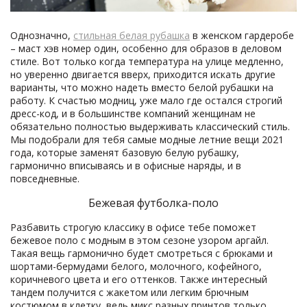
Однозначно,
стильная белая рубашка
в женском гардеробе
– маст хэв номер один, особенно для образов в деловом
стиле. Вот только когда температура на улице медленно,
но уверенно двигается вверх, приходится искать другие
варианты, что можно надеть вместо белой рубашки на
работу. К счастью модниц, уже мало где остался строгий
дресс-код, и в большинстве компаний женщинам не
обязательно полностью выдерживать классический стиль.
Мы подобрали для тебя самые модные летние вещи 2021
года, которые заменят базовую белую рубашку,
гармонично вписываясь и в офисные наряды, и в
повседневные.
Бежевая футболка-поло
Разбавить строгую классику в офисе тебе поможет
бежевое поло с модным в этом сезоне узором аргайл.
Такая вещь гармонично будет смотреться с брюками и
шортами-бермудами белого, молочного, кофейного,
коричневого цвета и его оттенков. Также интересный
тандем получится с жакетом или легким брючным
костюмом в клетку, ведь микс разных принтов только