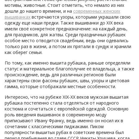
мотивы, животные. Стоит отметить, что немало из них
дошли до нашего времени, и на
современных женских
вышиванках
встречаются узоры, которыми украшали свою
одежду еще наши предки. Также вышиванки до XIX века
имели своё конкретное предназначение: на каждый день,
для праздников, для жатвы. Среди праздничных рубашек
особое место отводится свадебным, ведь они одевались
только раз в жизни, а потом их прятали в сундук и хранили
как оберег семьи.
По тому, как именно вышита рубашка, раньше определяли
статус и материальное благополучие её владельца, а также
происхождение, ведь для различных регионов были
характерны свои фасоны рубашек, швы, узоры и цветовая
гамма, которые отображали местные особенности.
Интересно, что на рубеже XIX-XX веков мужская вышитая
рубашка постепенно стала отделяться от народного
костюма и сочетаться с европейской одеждой. Основную
роль введения вышиванок в современную моду
приписывают Ивану Франку, ведь именно он носил их в
сочетании с классическими пиджаками. Пиком
популярности вышитых рубах в советские времена был
период пребывания во главе СССР Никиты Хрущева, когда