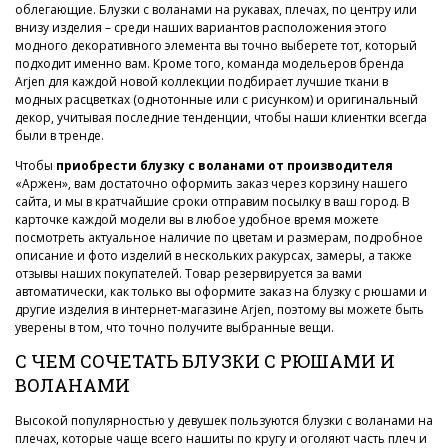
облегающие. Блузки с воланами на рукавах, плечах, по центру или
внизу изделия – среди наших вариантов расположения этого
модного декоративного элемента вы точно выберете тот, который
подходит именно вам. Кроме того, команда модельеров бренда
Arjen для каждой новой коллекции подбирает лучшие ткани в
модных расцветках (однотонные или с рисунком) и оригинальный
декор, учитывая последние тенденции, чтобы наши клиентки всегда
были в тренде.
Чтобы
приобрести блузку с воланами от производителя
«Аржен», вам достаточно оформить заказ через корзину нашего
сайта, и мы в кратчайшие сроки отправим посылку в ваш город. В
карточке каждой модели вы в любое удобное время можете
посмотреть актуальное наличие по цветам и размерам, подробное
описание и фото изделий в нескольких ракурсах, замеры, а также
отзывы наших покупателей. Товар резервируется за вами
автоматически, как только вы оформите заказ на блузку с рюшами и
другие изделия в интернет-магазине Arjen, поэтому вы можете быть
уверены в том, что точно получите выбранные вещи.
С ЧЕМ СОЧЕТАТЬ БЛУЗКИ С РЮШАМИ И
ВОЛАНАМИ
Высокой популярностью у девушек пользуются блузки с воланами на
плечах, которые чаще всего нашиты по кругу и оголяют часть плеч и