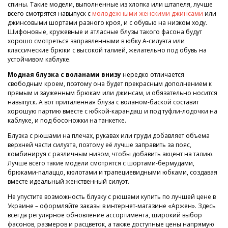
спины. Такие модели, выполненные из хлопка или штапеля, лучше
всего смотрятся навыпуск с
молодежными женскими джинсами
или
джинсовыми шортами разного кроя, и с обувью на низком ходу.
Шифоновые, кружевные и атласные блузы такого фасона будут
хорошо смотреться заправленными в юбку А-силуэта или
классические брюки с высокой талией, желательно под обувь на
устойчивом каблуке.
Модная блузка с воланами внизу
нередко отличается
свободным кроем, поэтому она будет прекрасным дополнением к
прямым и зауженным брюкам или джинсам, и обязательно носится
навыпуск. А вот приталенная блуза с воланом-баской составит
хорошую партию вместе с юбкой-карандаш и под туфли-лодочки на
каблуке, и под босоножки на танкетке.
Блузка с рюшами на плечах, рукавах или груди добавляет объема
верхней части силуэта, поэтому её лучше заправить за пояс,
комбинируя с различным низом, чтобы добавить акцент на талию.
Лучше всего такие модели смотрятся с шортами-бермудами,
брюками-палаццо, кюлотами и трапециевидными юбками, создавая
вместе идеальный женственный силуэт.
Не упустите возможность блузку с рюшами купить по лучшей цене в
Украине – оформляйте заказы в интернет-магазине «Аржен». Здесь
всегда регулярное обновление ассортимента, широкий выбор
фасонов, размеров и расцветок, а также доступные цены напрямую