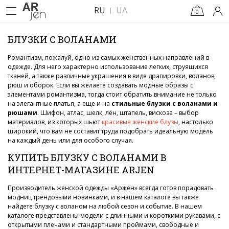
RU
UA
0
БЛУЗКИ С ВОЛАНАМИ
Романтизм, пожалуй, одно из самых женственных направлений в
одежде. Для него характерно использование легких, струящихся
тканей, а также различные украшения в виде драпировки, воланов,
рюш и оборок. Если вы желаете создавать модные образы с
элементами романтизма, тогда стоит обратить внимание не только
на элегантные платья, а еще и на
стильные блузки с воланами и
рюшами
. Шифон, атлас, шелк, лён, штапель, вискоза – выбор
материалов, из которых шьют
красивые женские блузы
, настолько
широкий, что вам не составит труда подобрать идеальную модель
на каждый день или для особого случая.
КУПИТЬ БЛУЗКУ С ВОЛАНАМИ В
ИНТЕРНЕТ-МАГАЗИНЕ ARJEN
Производитель женской одежды «Аржен» всегда готов порадовать
модниц трендовыми новинками, и в нашем каталоге вы также
найдете блузку с воланом на любой сезон и событие. В нашем
каталоге представлены модели с длинными и короткими рукавами, с
открытыми плечами и стандартными проймами, свободные и