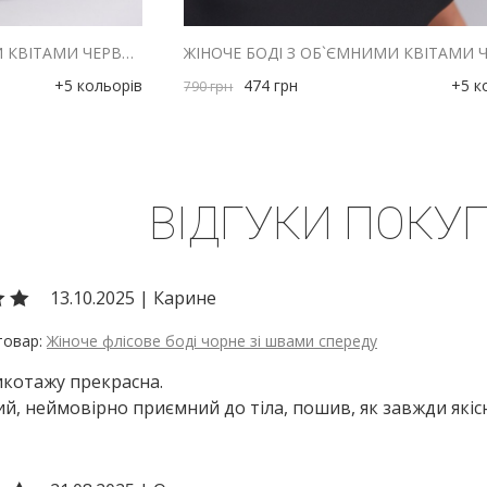
ЖІНОЧЕ БОДІ З ОБ`ЄМНИМИ КВІТАМИ ЧЕРВОНЕ
ЖІНОЧЕ БОДІ З ОБ`ЄМНИМИ КВІТАМИ 
+5 кольорів
474
грн
+5 к
790
грн
ВІДГУКИ ПОКУП
13.10.2025
|
Карине
Жіноче флісове боді чорне зі швами спереду
икотажу прекрасна.
й, неймовірно приємний до тіла, пошив, як завжди якіс