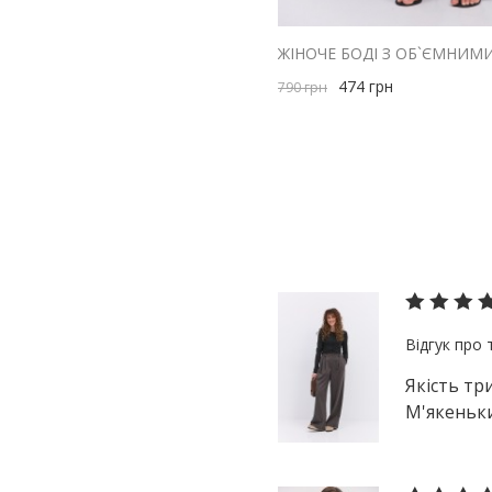
M
блакитний
S
жовтий
474
грн
зелений
790
грн
коричневий
червоний
малиновий
оливковий
помаранчевий
рожевий
салатовий
сірий
Якість тр
бузковий
М'якеньки
чорний