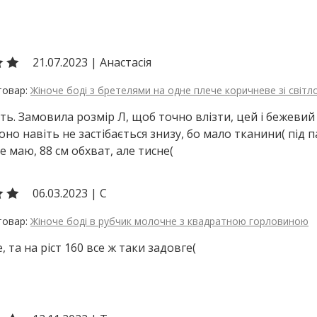
21.07.2023
|
Анастасія
Жіноче боді з бретелями на одне плече коричневе зі світ
ь. Замовила розмір Л, щоб точно влізти, цей і бежевий б
 воно навіть не застібається знизу, бо мало тканини( під
е маю, 88 см обхват, але тисне(
06.03.2023
|
С
Жіноче боді в рубчик молочне з квадратною горловиною
, та на ріст 160 все ж таки задовге(