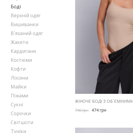
Боді
Верхній одяг
Вишиванки
В`язаний одяг
Жакети
Кардигани
Костюми
Кофти
Лосини
Майки
Піжами
ЖІНОЧЕ БОДІ З ОБ`ЄМНИМ
Сукні
474
грн
790
грн
Сорочки
Світшоти
Туніки