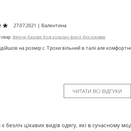
27.07.2021
|
Валентина
Жіноче базове боді кольору фуксії без рукавів
ідійшов на розмір с. Трохи вільний в талії але комфортно
ЧИТАТИ ВСІ ВІДГУКИ
 є безліч цікавих видів одягу, які в сучасному мо