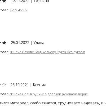
12.11.2022
|
Татьяна
Боді 46677
25.01.2022
|
Уляна
Жіноче базове боді кольору фуксії без рукавів
26.10.2021
|
Ксения
Жіноче боді в рубчик з довгими рукавами чорне
ился материал, слабо тянется, трудновато надевать, и 