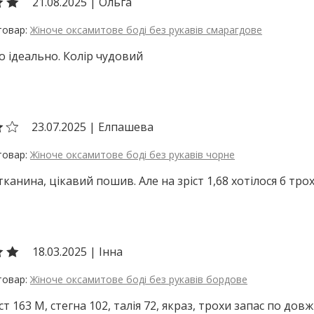
21.08.2025
|
Ольга
Жіноче оксамитове боді без рукавів смарагдове
ло ідеально. Колір чудовий
23.07.2025
|
Елпашева
Жіноче оксамитове боді без рукавів чорне
канина, цікавий пошив. Але на зріст 1,68 хотілося б тро
18.03.2025
|
Інна
Жіноче оксамитове боді без рукавів бордове
ст 163 М, стегна 102, талія 72, якраз, трохи запас по довж