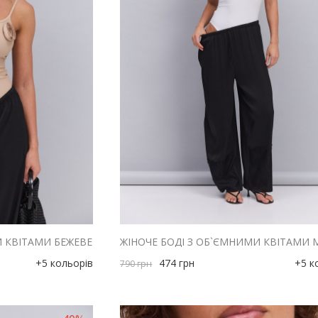
И КВІТАМИ БЕЖЕВЕ
+5 кольорів
474
грн
+5 к
790
грн