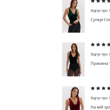
Супер! Сі
Приємна т
На мій зрі