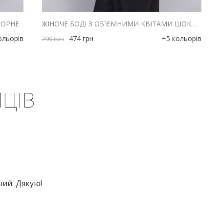
ЧОРНЕ
ЖІНОЧЕ БОДІ З ОБ`ЄМНИМИ КВІТАМИ ШОКОЛАДНЕ
ольорів
474
грн
+5 кольорів
790
грн
ЦІВ
ний. Дякую!