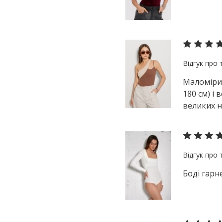
Маломірит
180 см) і
великих н
Боді гарне