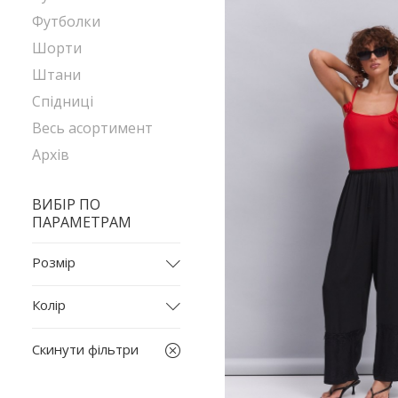
Футболки
Шорти
Штани
Спідниці
Весь асортимент
Архів
ВИБІР ПО
ПАРАМЕТРАМ
Розмір
2025
Колір
2029
бежевий
2032
Скинути фільтри
білий
L
бордовий