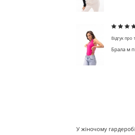
Брала м п
У жіночому гардеробі