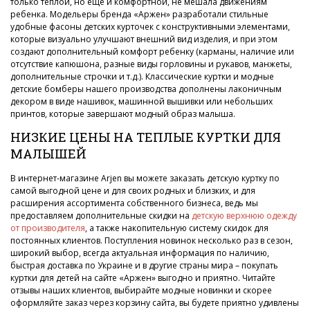
только теплой, но еще и комфортной, не мешала движениям
ребенка. Модельеры бренда «Аржен» разработали стильные
удобные фасоны детских курточек с конструктивными элементами,
которые визуально улучшают внешний вид изделия, и при этом
создают дополнительный комфорт ребенку (карманы, наличие или
отсутствие капюшона, разные виды горловины и рукавов, манжеты,
дополнительные строчки и т.д.). Классические куртки и модные
детские бомберы нашего производства дополнены лаконичным
декором в виде нашивок, машинной вышивки или небольших
принтов, которые завершают модный образ малыша.
НИЗКИЕ ЦЕНЫ НА ТЕПЛЫЕ КУРТКИ ДЛЯ
МАЛЫШЕЙ
В интернет-магазине Arjen вы можете заказать детскую куртку по
самой выгодной цене и для своих родных и близких, и для
расширения ассортимента собственного бизнеса, ведь мы
предоставляем дополнительные скидки на
детскую верхнюю одежду
от производителя
, а также накопительную систему скидок для
постоянных клиентов. Поступления новинок несколько раз в сезон,
широкий выбор, всегда актуальная информация по наличию,
быстрая доставка по Украине и в другие страны мира – покупать
куртки для детей на сайте «Аржен» выгодно и приятно. Читайте
отзывы наших клиентов, выбирайте модные новинки и скорее
оформляйте заказ через корзину сайта, вы будете приятно удивлены