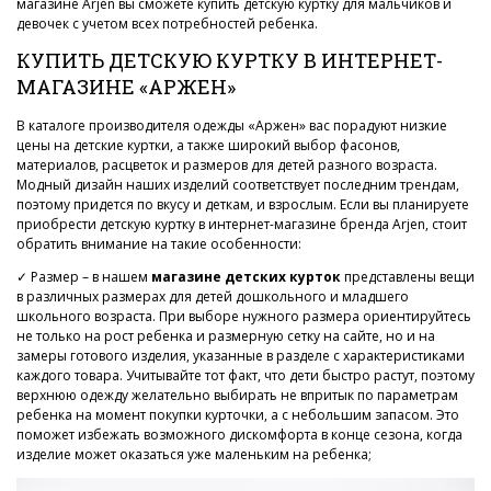
магазине Arjen вы сможете купить детскую куртку для мальчиков и
девочек с учетом всех потребностей ребенка.
КУПИТЬ ДЕТСКУЮ КУРТКУ В ИНТЕРНЕТ-
МАГАЗИНЕ «АРЖЕН»
В каталоге производителя одежды «Аржен» вас порадуют низкие
цены на детские куртки, а также широкий выбор фасонов,
материалов, расцветок и размеров для детей разного возраста.
Модный дизайн наших изделий соответствует последним трендам,
поэтому придется по вкусу и деткам, и взрослым. Если вы планируете
приобрести детскую куртку в интернет-магазине бренда Arjen, стоит
обратить внимание на такие особенности:
✓ Размер – в нашем
магазине детских курток
представлены вещи
в различных размерах для детей дошкольного и младшего
школьного возраста. При выборе нужного размера ориентируйтесь
не только на рост ребенка и размерную сетку на сайте, но и на
замеры готового изделия, указанные в разделе с характеристиками
каждого товара. Учитывайте тот факт, что дети быстро растут, поэтому
верхнюю одежду желательно выбирать не впритык по параметрам
ребенка на момент покупки курточки, а с небольшим запасом. Это
поможет избежать возможного дискомфорта в конце сезона, когда
изделие может оказаться уже маленьким на ребенка;