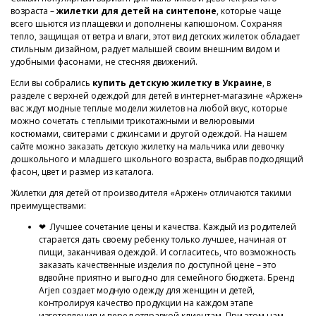
возраста –
жилетки для детей на синтепоне
, которые чаще
всего шьются из плащевки и дополнены капюшоном. Сохраняя
тепло, защищая от ветра и влаги, этот вид детских жилеток обладает
стильным дизайном, радует малышей своим внешним видом и
удобными фасонами, не стесняя движений.
Если вы собрались
купить детскую жилетку в Украине
, в
разделе с верхней одеждой для детей в интернет-магазине «Аржен»
вас ждут модные теплые модели жилетов на любой вкус, которые
можно сочетать с теплыми трикотажными и велюровыми
костюмами, свитерами с джинсами и другой одеждой. На нашем
сайте можно заказать детскую жилетку на мальчика или девочку
дошкольного и младшего школьного возраста, выбрав подходящий
фасон, цвет и размер из каталога.
Жилетки для детей от производителя «Аржен» отличаются такими
преимуществами:
❤ Лучшее сочетание цены и качества. Каждый из родителей
старается дать своему ребенку только лучшее, начиная от
пищи, заканчивая одеждой. И согласитесь, что возможность
заказать качественные изделия по доступной цене – это
вдвойне приятно и выгодно для семейного бюджета. Бренд
Arjen создает модную одежду для женщин и детей,
контролируя качество продукции на каждом этапе
изготовления и перед отправкой клиентам. При этом нам