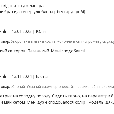
ті від цього джемпера.
чи брати,а тепер улюблена річ у гардеробі)
13.01.2025
|
Юлія
Укорочена в`язана кофта молочна в світло-рожеву смужк
ий світерок. Легенький. Мені сподобався!
13.11.2024
|
Елена
Жіночий в`язаний джемпер оверсайз персиковий з велики
етрик на холодну погоду. Сидить гарно, на параметри 84
и манжетом. Мені дуже сподобалося колір і модель! Дяк