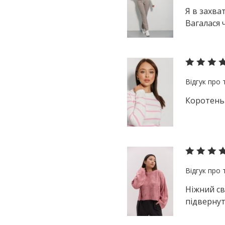
Я в захва
Вагалася 
Коротеньк
Ніжний св
підвернут