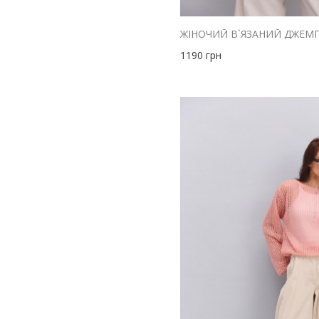
M
бордовий
M-L
блакитний
S
1190
грн
жовтий
S-M
зелений
XL-XXL
кораловий
XS
коричневий
XS-S
червоний
size1
малиновий
м'ята
оливковий
помаранчевий
персиковий
рожевий
салатовий
сірий