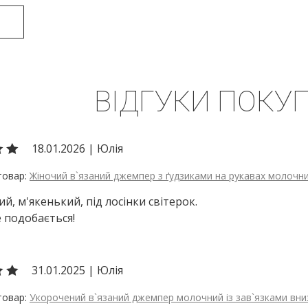
ВІДГУКИ ПОКУП
18.01.2026
|
Юлія
Жіночий в`язаний джемпер з ґудзиками на рукавах молочн
й, м'якенький, під лосінки світерок.
 подобається!
31.01.2025
|
Юлія
Укорочений в`язаний джемпер молочний із зав`язками вни