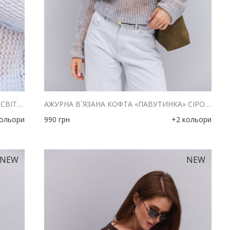
АЖУРНА В`ЯЗАНА КОФТА «ПАВУТИНКА» СВІТЛО-БЛАКИТНОГО КОЛЬОРУ
АЖУРНА В`ЯЗАНА КОФТА «ПАВУТИНКА» СІРОГО КОЛЬОРУ
кольори
990
грн
+2 кольори
NEW
NEW