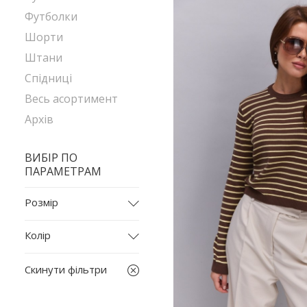
Футболки
Шорти
Штани
Спідниці
Весь асортимент
Архів
ВИБІР ПО
ПАРАМЕТРАМ
Розмір
128
Колір
2035
бежевий
L
Скинути фільтри
білий
L-XL
бірюзовий