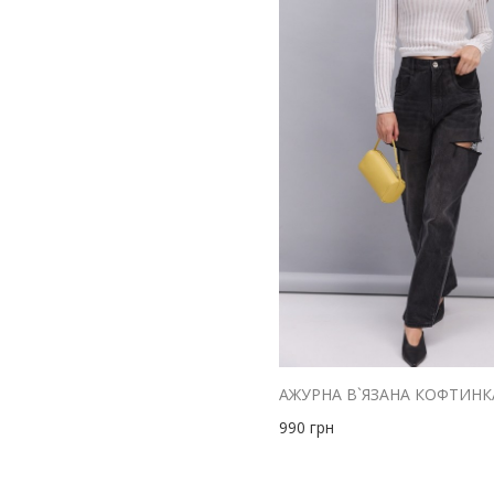
990
грн