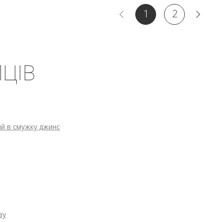
1
2
ЦІВ
ий в смужку джинс
зу