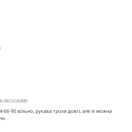
у
ми листочками
-66-90 вільно, рукава трохи довгі, але іх можна
ую