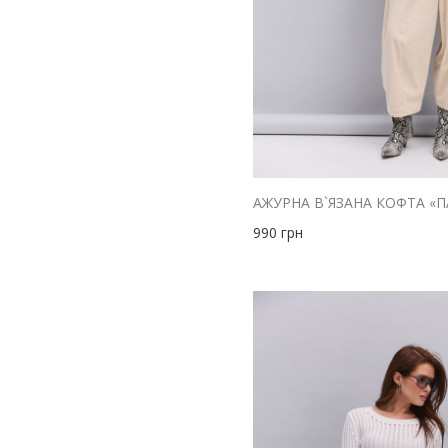
синій
бузковий
фіолетовий
чорний
990
грн