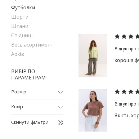
Футболки
Шорти
Штани
Спідниці
Весь асортимент
Архів
хороша ф
ВИБІР ПО
ПАРАМЕТРАМ
Розмір
L
Колір
L-XL
Якість хо
бежевий
M
Скинути фільтри
білий
M-L
бордовий