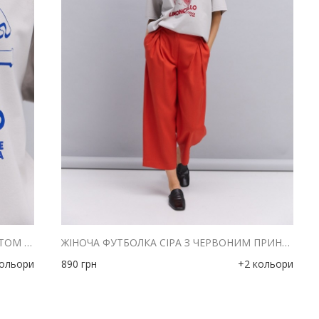
ЖІНОЧА ФУТБОЛКА СІРА З СИНІМ ПРИНТОМ AMALFI LIMONCELLO
ЖІНОЧА ФУТБОЛКА СІРА З ЧЕРВОНИМ ПРИНТОМ AMALFI LIMONCELLO
кольори
890
грн
+2 кольори