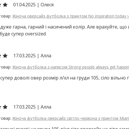
01.04.2025
|
Олеся
Жіноча оверсайз футболка з принтом No inspiration today
дуже гарна, гарний і насичений колір. Але врахуйте, що ц
буде супер oversized
17.03.2025
|
Алла
Жіноча футболка з написом Strong people always get happi
супер доволі овер розмір л/хл на груди 105, сіло вільно 
17.03.2025
|
Алла
Жіноча футболка оверсайз світло-червона з принтом Miam
арної якості на груди 105 л/хл сіла оверсайз,на літо сам