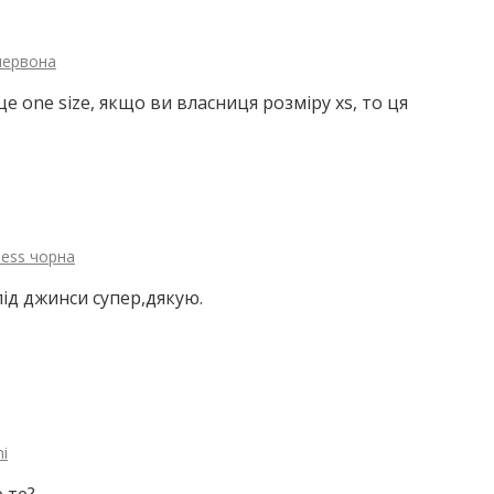
 червона
е one size, якщо ви власниця розміру xs, то ця
ness чорна
під джинси супер,дякую.
i
е те?