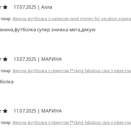
17.07.2025
|
Алла
Жіноча футболка з написом need money for vacation корич
анина,футболка супер знижка мега,дякую
13.07.2025
|
МАРИНА
Жіноча футболка з принтом f*cking fabulous сіра з ефекто
тболка
11.07.2025
|
МАРИНА
Жіноча футболка з принтом f*cking fabulous сіра з ефекто