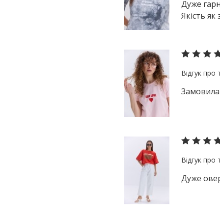
Дуже гарн
чорний
Якість як
Замовила 
Дуже овер