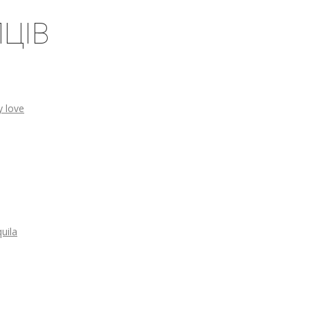
ЦІВ
 love
uila