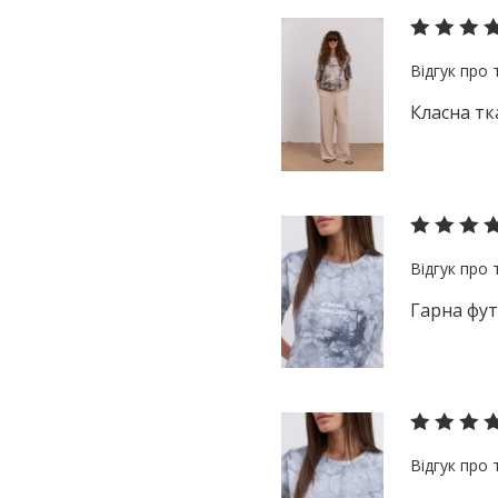
S
блакитний
S-M
жовтий
XS-S
зелений
size1
Класна тк
кораловий
коричневий
червоний
малиновий
м'ята
оливковий
Гарна фу
персиковий
рожевий
сірий
синій
бузковий
фіолетовий