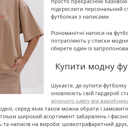
просто прекрасною базовою р
підкреслити персональний ст
футболках з написами.
Різноманітні написи на футб
потрапляють у списки модних
оберете один із запропонова
Купити модну фут
Шукаєте, де купити футболку 
оновлюють свій гардероб с
жіночого одягу від виробник
делі, серед яких також можна обрати і замовити
 тільки широкий асортимент забарвлень і фасонів 
 та написів на вироби: шовкотрафаретний друк,