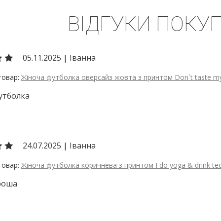
ВІДГУКИ ПОКУП
05.11.2025
|
Іванна
Жіноча футболка оверсайз жовта з принтом Don`t taste my
утболка
24.07.2025
|
Іванна
Жіноча футболка коричнева з принтом I do yoga & drink teq
роша