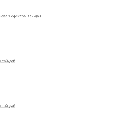
нева з ефектом тай-дай
м тай-дай
м тай-дай