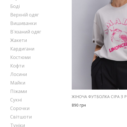
Боді
Верхній одяг
Вишиванки
В`язаний одяг
Жакети
Кардигани
Костюми
Кофти
Лосини
Майки
Піжами
Сукні
890
грн
Сорочки
Світшоти
Туніки