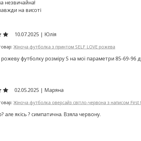
а незвичайна!
 завжди на висоті
10.07.2025
|
Юлія
Жіноча футболка з принтом SELF LOVE рожева
рожеву футболку розміру S на мої параметри 85-69-96 д
02.05.2025
|
Маряна
Жіноча футболка оверсайз світло-червона з написом First t
? але якісь ? симпатична. Взяла червону.