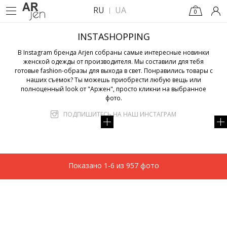
RU
UA
0
INSTASHOPPING
В Instagram бренда Arjen собраны самые интересные новинки
женской одежды от производителя. Мы составили для тебя
готовые fashion-образы для выхода в свет. Понравились товары с
наших съемок? Ты можешь приобрести любую вещь или
полноценный look от "Аржен", просто кликни на выбранное
фото.
ПОДПИШИТЕСЬ НА НАШ ИНСТАГРАМ
Показано 1-6 из 957 фото