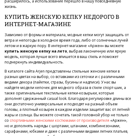
расширилось, а использование перешло в нашу повседневную
жизнь.
КУПИТЬ ЖЕНСКУЮ КЕПКУ НЕДОРОГО В
ИНТЕРНЕТ-МАГАЗИНЕ
Зависимо от формы и материала, модные кепки могут защищать от
ветра и непогоды в холодное время года, либо от солнечных лучей
летом и в жаркую пору. В интернет-магазине «Аржен» вы можете
купить женскую кепку на лето
, выбрав лаконичную или яркую
модель, которая лучше всего впишется в ваш стиль и поможет
подчеркнуть индивидуальность.
В каталоге сайта Arjen представлены стильные женские кепки в
разных цветах на выбор, со вставками из сеточки и с различными
видами декора (пайетки, стразы, бусины и надписи). У нас вы
найдете модели кепочек для модного образа в стиле спорт-шик, а
также оригинальные текстильные кепки-козырьки, которые
дополнят сдержанный casual look. Благодаря регулировке длины все
они достаточно универсальные и подходят на разный объем
головы, а плотный козырек в каждом изделии защитит вас от летней
жары и солнца. Вы можете сочетать такой головной убор не только
со
спортивными женскими костюмами от производителя
«Аржен»,
но и дополнять наряды с шортами, штанами, комбинезонами,
сарафанами, юбками и даже с различными видами летних платьев,