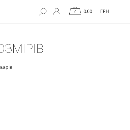
0.00
ГРН
0
ОЗМІРІВ
варів