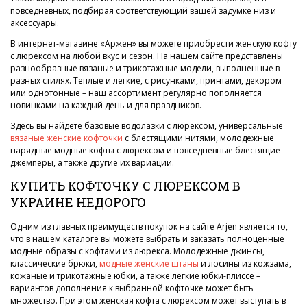
повседневных, подбирая соответствующий вашей задумке низ и
аксессуары.
В интернет-магазине «Аржен» вы можете приобрести женскую кофту
с люрексом на любой вкус и сезон. На нашем сайте представлены
разнообразные вязаные и трикотажные модели, выполненные в
разных стилях. Теплые и легкие, с рисунками, принтами, декором
или однотонные – наш ассортимент регулярно пополняется
новинками на каждый день и для праздников.
Здесь вы найдете базовые водолазки с люрексом, универсальные
вязаные женские кофточки
с блестящими нитями, молодежные
нарядные модные кофты с люрексом и повседневные блестящие
джемперы, а также другие их вариации.
КУПИТЬ КОФТОЧКУ С ЛЮРЕКСОМ В
УКРАИНЕ НЕДОРОГО
Одним из главных преимуществ покупок на сайте Arjen является то,
что в нашем каталоге вы можете выбрать и заказать полноценные
модные образы с кофтами из люрекса. Молодежные джинсы,
классические брюки,
модные женские штаны
и лосины из кожзама,
кожаные и трикотажные юбки, а также легкие юбки-плиссе –
вариантов дополнения к выбранной кофточке может быть
множество. При этом женская кофта с люрексом может выступать в