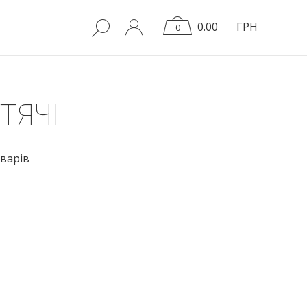
0.00
ГРН
0
ТЯЧІ
варів