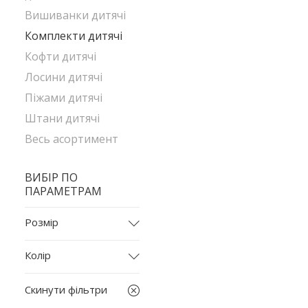
Вишиванки дитячі
Комплекти дитячі
Кофти дитячі
Лосини дитячі
Піжами дитячі
Штани дитячі
Весь асортимент
ВИБІР ПО
ПАРАМЕТРАМ
Розмір
92
Колір
98
бежевий
104
Скинути фільтри
бордовий
110