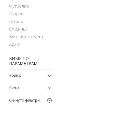
Футболки
Шорти
Штани
Спідниці
Весь асортимент
Архів
ВИБІР ПО
ПАРАМЕТРАМ
Розмір
44-46
Колір
L
бежевий
L-XL
Скинути фільтри
білий
M
бірюзовий