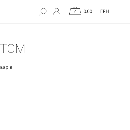
0.00
ГРН
0
ПТОМ
варів