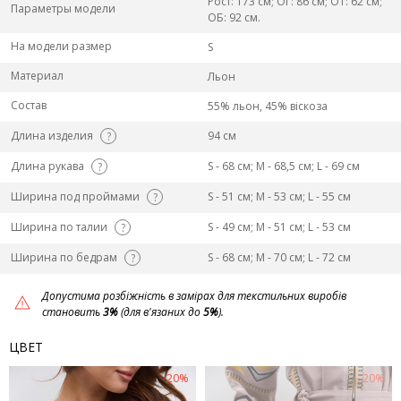
Рост: 173 см; ОГ: 86 см; ОТ: 62 см;
Параметры модели
ОБ: 92 см.
На модели размер
S
Материал
Льон
Состав
55% льон, 45% віскоза
Длина изделия
94 см
?
Длина рукава
S - 68 см; M - 68,5 см; L - 69 см
?
Ширина под проймами
S - 51 см; M - 53 см; L - 55 см
?
Ширина по талии
S - 49 см; M - 51 см; L - 53 см
?
Ширина по бедрам
S - 68 см; M - 70 см; L - 72 см
?
Допустима розбіжність в замірах для текстильних виробів
становить
3%
(для в'язаних до
5%
).
ЦВЕТ
-20%
-20%