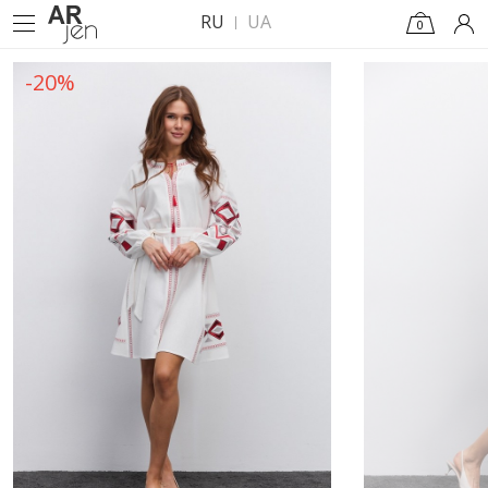
RU
UA
0
-20%