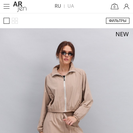
RU
UA
0
ФИЛЬТРЫ
NEW