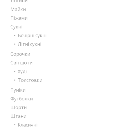
Лосини
Майки
Піжами
Сукні
Вечірні сукні
Літні сукні
Сорочки
Світшоти
Худі
Толстовки
Туніки
Футболки
Шорти
Штани
Класичні