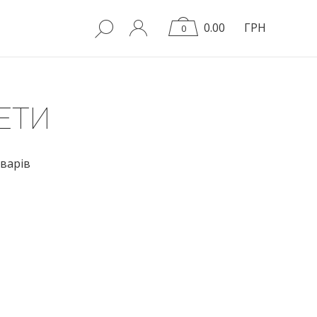
0.00
ГРН
0
ЕТИ
варів