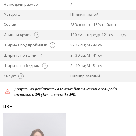
На модели размер
S
Материал
Штапель жатий
Состав
85% віскоза, 15% нейлон
Длина изделия
130 см - спереду; 121 см - ззаду
?
Ширина под проймами
S - 42 см; M - 44 см
?
Ширина по талии
S - 39 см; M - 41 см
?
Ширина по бедрам
S - 49 см; M - 51 см
?
Силуэт
Напівприлеглий
?
Допустима розбіжність в замірах для текстильних виробів
становить
3%
(для в'язаних до
5%
).
ЦВЕТ