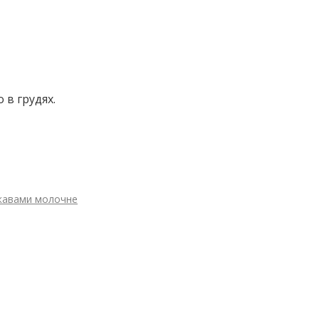
 в грудях.
укавами молочне