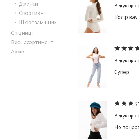
Джинси
Спортивні
Колір вау
Шкірозамінник
Спідниці
Весь асортимент
Архів
Супер
Не понрав