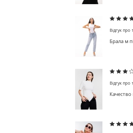
Брала м п
Качество 