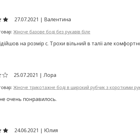
27.07.2021
|
Валентина
Жіноче базове боді без рукавів біле
ідійшов на розмір с. Трохи вільний в талії але комфортно
25.07.2021
|
Лора
Жіноче трикотажне боді в широкий рубчик з короткими р
не очень понравилось.
24.06.2021
|
Юлия