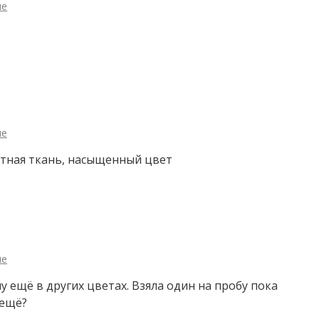
ле
ле
ятная ткань, насыщенный цвет
ле
чу ещё в других цветах. Взяла один на пробу пока
 ещё?