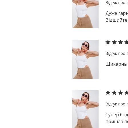
Дуже гарн
Відшийте 
Шикарный
Супер бод
пришла по