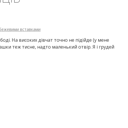
о-бежевими вставками
оді. На високих дівчат точно не підійде (у мене
 пашки теж тисне, надто маленький отвір. Я і грудей