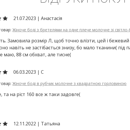
21.07.2023
|
Анастасія
Жіноче боді з бретелями на одне плече молочне зі світл
ь. Замовила розмір Л, щоб точно влізти, цей і бежевий б
 воно навіть не застібається знизу, бо мало тканини( під
е маю, 88 см обхват, але тисне(
06.03.2023
|
С
Жіноче боді в рубчик молочне з квадратною горловиною
, та на ріст 160 все ж таки задовге(
12.11.2022
|
Татьяна