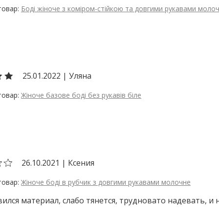
Боді жіноче з коміром-стійкою та довгими рукавами моло
25.01.2022
|
Уляна
Жіноче базове боді без рукавів біле
26.10.2021
|
Ксения
Жіноче боді в рубчик з довгими рукавами молочне
ился материал, слабо тянется, трудновато надевать, и 