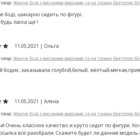
Жіноче боді з високими вирізами та на тонких бретелях бі
е боді, шикарно сидить по фігурі.
будь ласка ще !
11.05.2021
|
Ольга
Жіноче боді з високими вирізами та на тонких бретелях бі
 бодик, заказывала голубой,белый, жёлтый,мягкая,при
11.05.2021
|
Алена
Жіноче боді з високими вирізами та на тонких бретелях бі
и! Очень классное качество и круто сидит по фигуре. Хо
сылка всё разобрали. Скажите будет ли данная модель