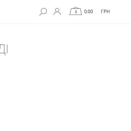
0.00
ГРН
0
ДІ