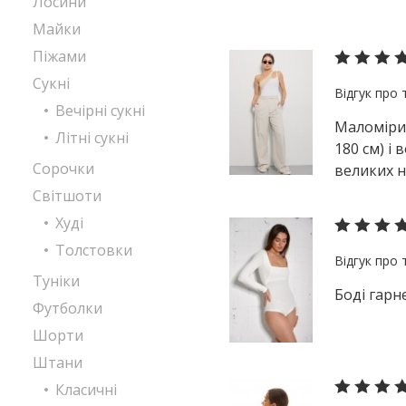
Лосини
Майки
Піжами
Сукні
Вечірні сукні
Маломірит
Літні сукні
180 см) і
Сорочки
великих н
Світшоти
Худі
Толстовки
Туніки
Боді гарне
Футболки
Шорти
Штани
Класичні