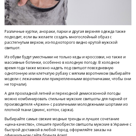
Различные куртки, анораки, парки и другая верхняя одежда также
подходит, если вы желаете создать многослойный образ с
расстегнутым верхом, из-под которого видно крутой мужской
свитшот.
Из обуви будут уместными не только кеды и кроссовки, но также и
массивные ботинки, особенно в холодную погоду. В холодное
время года также можно надеть под свитшот повседневную
однотонную или клетчатую рубаху с мягким воротником (выбирайте
модели с лежачими или прикрепленными воротничками, чтобы они
не торчали).
А для прохладной летней и переходной демисезонной погоды
можно комбинировать стильные мужские свитшоты для парней от
производителя «Аржен» с различными молодежными шортами из
плотной ткани (джинс, коттон, саржа).
Выбирайте самые свежие модные тренды и лучшее сочетание
«цена-качество», спешите приобрести свитшоты мужские в Украине с
быстрой доставкой в любой город, оформляйте заказы на
официальном сайте бренда Arjen!