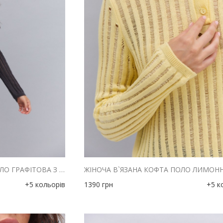
ЖІНОЧА В`ЯЗАНА КОФТА ПОЛО ГРАФІТОВА З АЖУРНИМИ СМУЖКАМИ
+5 кольорів
1390
грн
+5 к