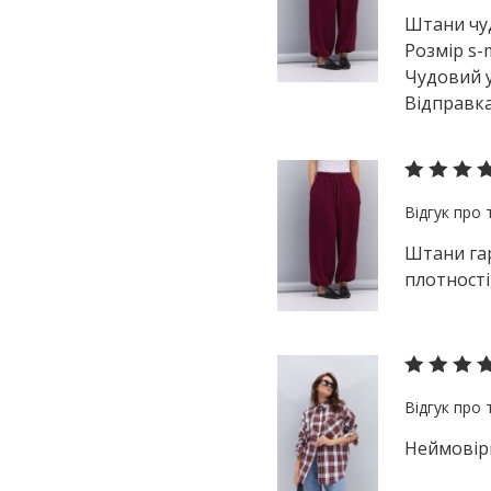
Штани чуд
Розмір s-m
Чудовий у
Відправк
Штани гар
плотності
Неймовірн