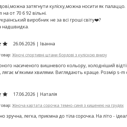
ові,можна затягнути куліску,можна носити як палаццо.
 на от 70 б 92 вільні.
країнський виробник не за всі гроші світу❤️?
а надшвидка.
26.06.2026
|
Іванна
Жіночі спортивні штани бордові з куліскою внизу
ного насиченого вишневого кольору, холодніший відтін
, лягає м'якими хвилями. Виглядають краще. Розмір s-m
17.06.2026
|
Наталія
Жіноча картата сорочка темно-синя з кишенею на грудях
о зручна, легка, приємна до тіла сорочка. На літо - іде