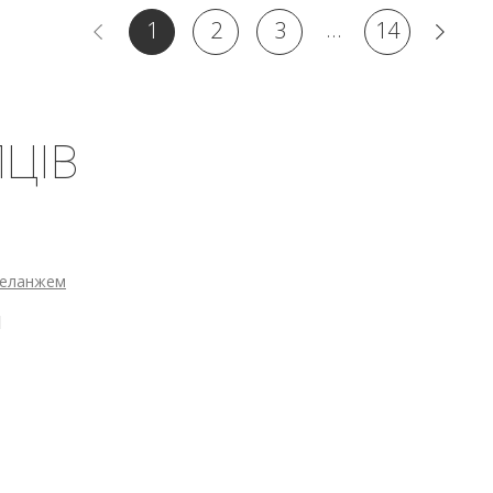
...
1
2
3
14
ЦІВ
 меланжем
M