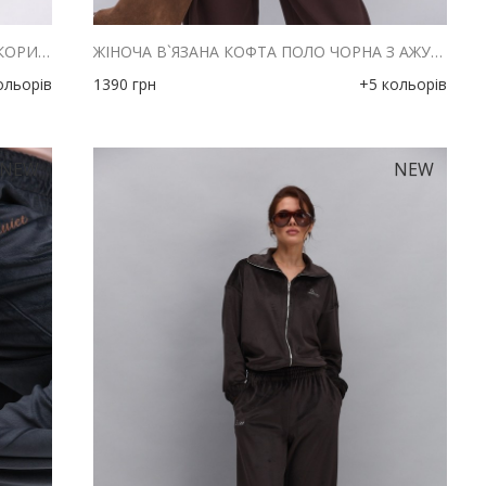
ЖІНОЧА В`ЯЗАНА КОФТА ПОЛО ТЕМНО-КОРИЧНЕВА З АЖУРНИМИ СМУЖКАМИ
ЖІНОЧА В`ЯЗАНА КОФТА ПОЛО ЧОРНА З АЖУРНИМИ СМУЖКАМИ
ольорів
1390
грн
+5 кольорів
NEW
NEW