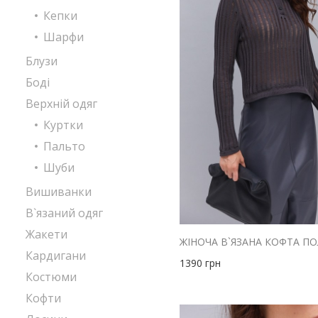
Кепки
Шарфи
Блузи
Боді
Верхній одяг
Куртки
Пальто
Шуби
Вишиванки
В`язаний одяг
Жакети
Кардигани
1390
грн
Костюми
Кофти