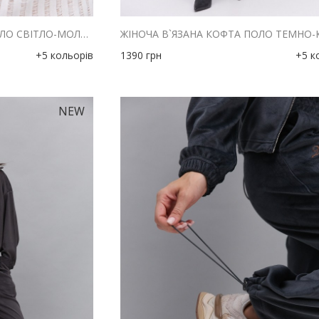
ЖІНОЧА В`ЯЗАНА КОФТА ПОЛО СВІТЛО-МОЛОЧНА З АЖУРНИМИ СМУЖКАМИ
+5 кольорів
1390
грн
+5 к
NEW