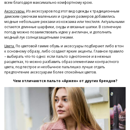
всем благодаря максимально комфортному крою.
Аксессуары.
Из аксессуаров под этот вид одежды к традиционным
дамским сумочкам маленьких и средних размеров добавились
модные небольшие рюкзаки из кожзама или текстиля. Актуальными
остаются длинные шарфики, снуды и вязаные шапки. В солнечную
погоду можно позаимствовать идею у англичан, и дополнить
модный лук солнцезащитными очками.
Цвета.
По цветовой гамме обувь и аксессуары подбирают либо в тон
к основному образу, либо создают яркие акценты. Главное правило
– выбирать что-то одно: если пальто однотонное и в нежных
расцветках, то можно разбавить образ элементами контрастного
цвета, под пестрое и необычное пальтишко лучше отдать
предпочтение аксессуарам более спокойных цветов.
Чем отличаются пальто «Аржен» от других брендов?