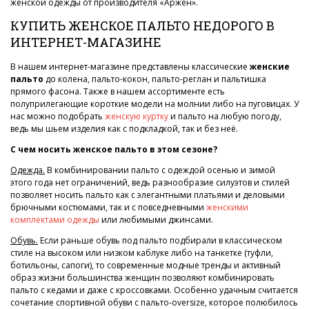
женской одежды от производителя «Аржен».
КУПИТЬ ЖЕНСКОЕ ПАЛЬТО НЕДОРОГО В
ИНТЕРНЕТ-МАГАЗИНЕ
В нашем интернет-магазине представлены классические
женские
пальто
до колена, пальто-кокон, пальто-реглан и пальтишка
прямого фасона. Также в нашем ассортименте есть
полуприлегающие короткие модели на молнии либо на пуговицах. У
нас можно подобрать
женскую куртку
и пальто на любую погоду,
ведь мы шьем изделия как с подкладкой, так и без неё.
С чем носить женское пальто в этом сезоне?
Одежда.
В комбинировании пальто с одеждой осенью и зимой
этого года нет ограничений, ведь разнообразие силуэтов и стилей
позволяет носить пальто как с элегантными платьями и деловыми
брючными костюмами, так и с повседневными
женскими
комплектами одежды
или любимыми джинсами.
Обувь.
Если раньше обувь под пальто подбирали в классическом
стиле на высоком или низком каблуке либо на танкетке (туфли,
ботильоны, сапоги), то современные модные тренды и активный
образ жизни большинства женщин позволяют комбинировать
пальто с кедами и даже с кроссовками. Особенно удачным считается
сочетание спортивной обуви с пальто-oversize, которое полюбилось