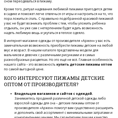
сном переодеваться в пижаму.
Кроме того, ритуал надевания любимой пижамки пригодится детям
в садике и поможет легче отвлечься от игры и настроиться на то, что
пора ложиться спать. С правильно подобранной красивой пижамой
у вас не будет возникать проблем с тем, чтобы уложить ребенка
отдыхать, он уже сам с нетерпением будет ждать возможность
надеть любимую вещь и укутаться в теплое одеяло.
В интернет-магазине одежды от производителя «Аржен» у вас есть
замечательная возможность приобрести пижамы детские на любой
вкус и возраст. В нашем каталоге представлены модели для
мальчиков и девочек с различными рисунками и в самых
разнообразных расцветках. Но это ещё не всё. Главная особенность
нашего сайта – это возможность
купить детские пижамы оптом
по самой выгодной цене.
КОГО ИНТЕРЕСУЮТ ПИЖАМЫ ДЕТСКИЕ
ОПТОМ ОТ ПРОИЗВОДИТЕЛЯ?
Владельцев магазинов и сайтов с одеждой.
Занимаетесь продажей различной детской одежды либо
взрослой одежды для сна – детские пижамы оптом от
производителя «Аржен» помогут вам существенно расширить
и дополнить свой ассортимент с минимальными затратами и
конкурентными ценами. Мы гарантируем лучшее качество