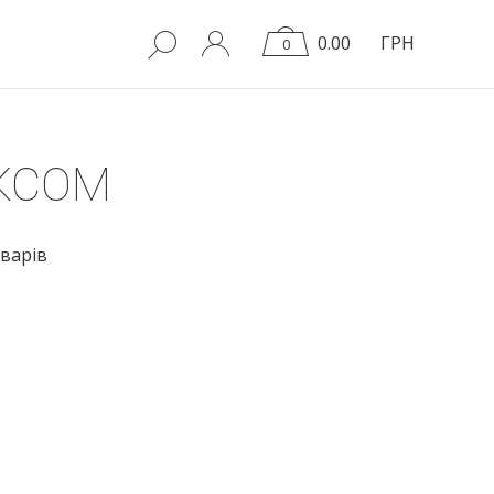
0.00
ГРН
0
КСОМ
варів