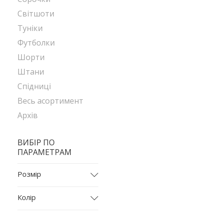
Світшоти
Туніки
Футболки
Шорти
Штани
Спідниці
Весь асортимент
Архів
ВИБІР ПО
ПАРАМЕТРАМ
Розмір
L
Колір
M
білий