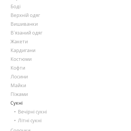
Боді
Верхній одяг
Вишиванки
В`язаний одяг
Жакети
Кардигани
Костюми
Кофти
Лосини
Майки
Піжами
Сукні
Вечірні сукні
Літні сукні
Сорочки