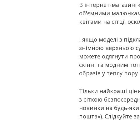
В інтернет-магазині
об'ємними малюнками
квітами на сітці, ос
І якщо моделі з підк
знімною верхньою су
можете одягнути проз
скінні та модним то
образів у теплу пору
Тільки найкращі ціни
з сіткою безпосередн
новинки на будь-який
пошта»). Слідкуйте з