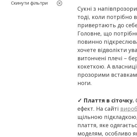
S
Скинути фільтри
білий
Сукні з напівпрозор
XS
тоді, коли потрібно 
коричневий
привертають до себе
червоний
Головне, що потрібно
рожевий
повинно підкреслюва
сірий
хочете відволікти ува
синій
витончені плечі – бе
бузковий
кокеткою. А власниці
чорний
прозорими вставками 
ноги.
✓
Плаття в сіточку.
С
ефект. На сайті
вироб
щільною підкладкою, 
плаття, яке одягаєт
моделям, особливо я