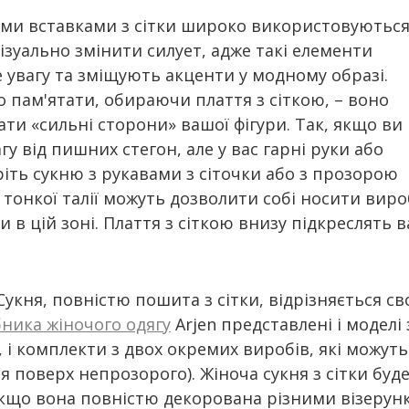
ими вставками з сітки широко використовуютьс
візуально змінити силует, адже такі елементи
 увагу та зміщують акценти у модному образі.
 пам'ятати, обираючи плаття з сіткою, – воно
ти «сильні сторони» вашої фігури. Так, якщо ви
гу від пишних стегон, але у вас гарні руки або
ріть сукню з рукавами з сіточки або з прозорою
 тонкої талії можуть дозволити собі носити виро
в цій зоні. Плаття з сіткою внизу підкреслять в
укня, повністю пошита з сітки, відрізняється с
ника жіночого одягу
Arjen представлені і модел
і комплекти з двох окремих виробів, які можуть
ься поверх непрозорого). Жіноча сукня з сітки 
кщо вона повністю декорована різними візерун