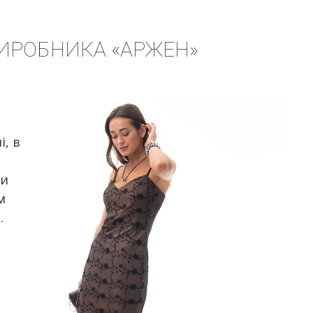
 ВИРОБНИКА «АРЖЕН»
і, в
чи
м
.