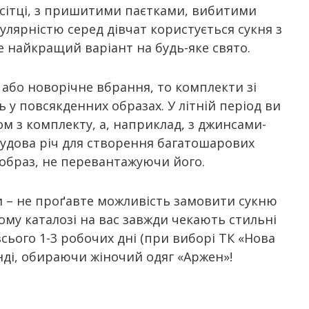
 сітці, з пришитими паєтками, вибитими
лярністю серед дівчат користується сукня з
це найкращий варіант на будь-яке свято.
 або новорічне вбрання, то комплекти зі
у повсякденних образах. У літній період ви
м з комплекту, а, наприклад, з джинсами-
чудова річ для створення багатошарових
 образ, не перевантажуючи його.
ни – не проґавте можливість замовити сукню
ому каталозі на вас завжди чекають стильні
сього 1-3 робочих дні (при виборі ТК «Нова
нді, обираючи жіночий одяг «Аржен»!