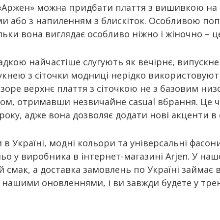
 «Аржен» можна придбати плаття з вишивкою на
 або з напиленням з блискіток. Особливою попу
кільки вона виглядає особливо ніжно і жіночно – 
ладкою найчастіше слугують як вечірнє, випускне
кнею з сіточки модниці нерідко використовують 
оре верхнє плаття з сіточкою не з базовим низо
пом, отримавши незвичайне casual вбрання. Це 
 року, адже вона дозволяє додати нові акценти в
 в Україні, модні кольори та універсальні фасо
ьо у виробника в інтернет-магазині Arjen. У наш
 смак, а доставка замовлень по Україні займає в
а нашими оновленнями, і ви завжди будете у тре