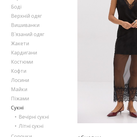
Боді
Верхній одяг
Вишиванки
В`язаний одяг
Жакети
Кардигани
Костюми
Кофти
Лосини
Майки
Піжами
Сукні
Вечірні сукні
Літні сукні
Сорочки