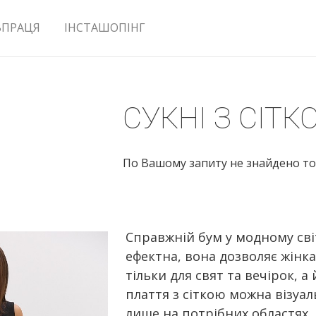
ВПРАЦЯ
ІНСТАШОПІНГ
СУКНІ З СІТК
По Вашому запиту не знайдено то
Справжній бум у модному світ
ефектна, вона дозволяє жінк
тільки для свят та вечірок, 
плаття з сіткою можна візуа
лише на потрібних областях. 