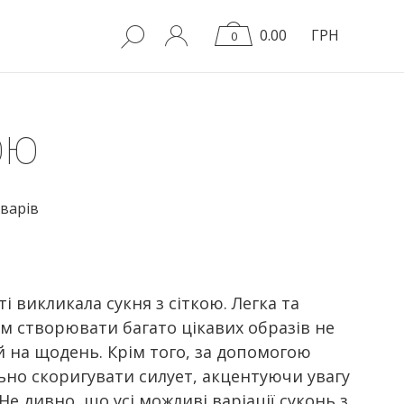
0.00
ГРН
0
ОЮ
варів
і викликала сукня з сіткою. Легка та
ам створювати багато цікавих образів не
а й на щодень. Крім того, за допомогою
льно скоригувати силует, акцентуючи увагу
Не дивно, що усі можливі варіації суконь з