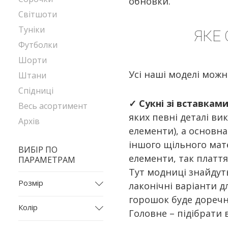
обновки.
Світшоти
Туніки
ЯКЕ 
Футболки
Шорти
Усі наші моделі можн
Штани
Спідниці
✓
Сукні зі вставками 
Весь асортимент
яких певні деталі вик
Архів
елементи), а основна
іншого щільного мате
ВИБІР ПО
елементи, так плаття
ПАРАМЕТРАМ
Тут модниці знайдуть
Розмір
лаконічні варіанти д
горошок буде доречно
L
Колір
Головне – підібрати 
M
бежевий