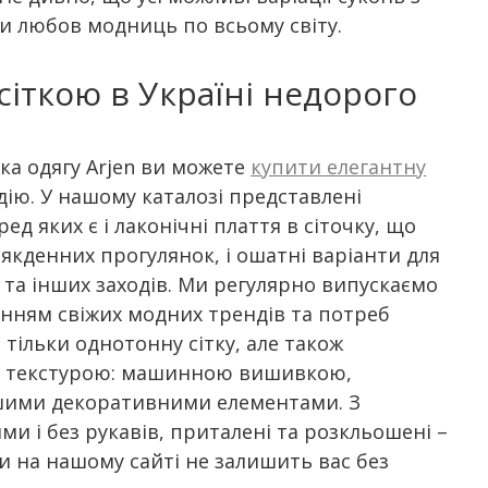
и любов модниць по всьому світу.
сіткою в Україні недорого
ка одягу Arjen ви можете
купити елегантну
дію. У нашому каталозі представлені
ед яких є і лаконічні плаття в сіточку, що
якденних прогулянок, і ошатні варіанти для
 та інших заходів. Ми регулярно випускаємо
ванням свіжих модних трендів та потреб
 тільки однотонну сітку, але також
ою текстурою: машинною вишивкою,
іншими декоративними елементами. З
и і без рукавів, приталені та розкльошені –
ки на нашому сайті не залишить вас без