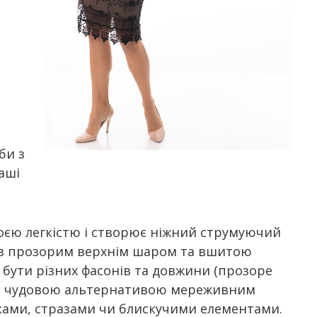
я
би з
аші
воєю легкістю і створює ніжний струмуючий
і з прозорим верхнім шаром та вшитою
 бути різних фасонів та довжини (прозоре
буде чудовою альтернативою мереживним
ками, стразами чи блискучими елементами.