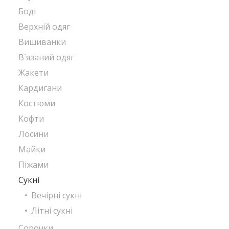
Боді
Верхній одяг
Вишиванки
В`язаний одяг
Жакети
Кардигани
Костюми
Кофти
Лосини
Майки
Піжами
Сукні
Вечірні сукні
Літні сукні
Сорочки