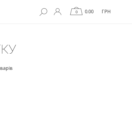
0.00
ГРН
0
ТКУ
варів