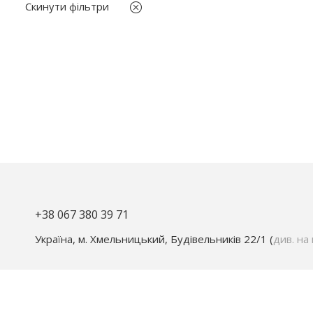
M
Скинути фільтри
білий
S
зелений
S-M
коричневий
size1
червоний
помаранчевий
рожевий
сірий
синій
чорний
+38 067 380 39 71
Україна, м. Хмельницький, Будівельників 22/1 (
див. на 