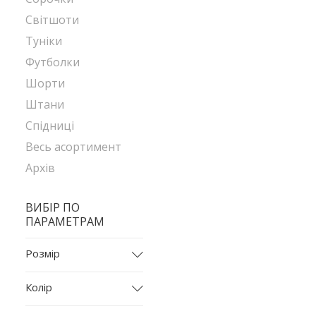
Світшоти
Туніки
Футболки
Шорти
Штани
Спідниці
Весь асортимент
Архів
ВИБІР ПО
ПАРАМЕТРАМ
Розмір
L
Колір
L-XL
бежевий