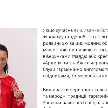
Якщо сучасна
вишиванка біл
жіночому гардеробі, то ефе
родзинкою ваших модних обра
машинною вишивкою в тон, і
візерунками гладдю або хрес
«Аржен» ви знайдете червону
блузи гармонійно виглядают
спідницями, і з молодіжним
Вишиванки червоного кольору
та народні традиції, гармон
Завдяки наявності спеціальн