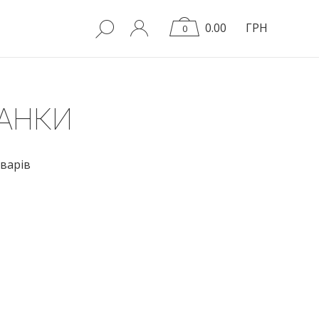
0.00
ГРН
0
АНКИ
варів