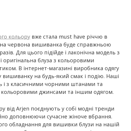
ого кольору
вже стала must have річчю в
ктна червона вишиванка буде справжньою
зів. Для цього підійде і лаконічна модель з
 оригінальна блуза з кольоровими
тиком. В інтернет-магазині виробника одягу
 вишиванку на будь-який смак і подію. Наші
ь і з класичними чорними штанами та
и кольоровими джинсами та іншим одягом.
 від Arjen поєднують у собі модні тренди
ійно доповнюючи сучасне жіноче вбрання.
ого обладнання для вишивки блузи на нашій