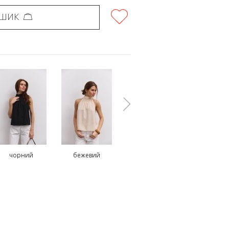
ОШИК
чорний
бежевий
блакитний
коричнев