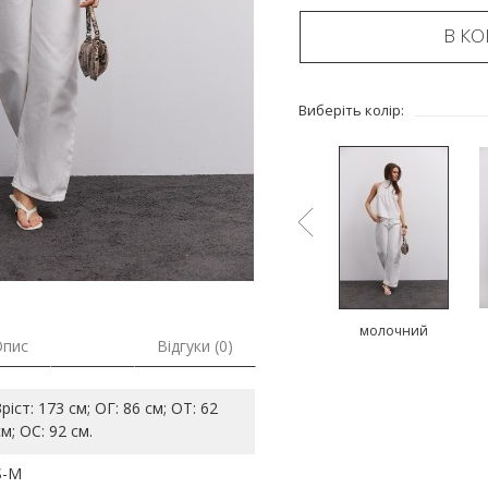
В К
Виберіть колір:
ий
червоний
коричневий
молочний
Опис
Відгуки (0)
Зріст: 173 см; ОГ: 86 см; ОТ: 62
см; ОС: 92 см.
S-M