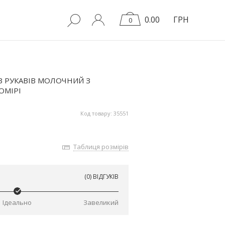
0.00
ГРН
0
 РУКАВІВ МОЛОЧНИЙ З
ОМІРІ
Код товару: 35551
Таблиця розмірів
(0) ВІДГУКІВ
Ідеально
Завеликий