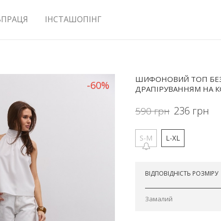
ВПРАЦЯ
ІНСТАШОПІНГ
ШИФОНОВИЙ ТОП БЕЗ
-60%
ДРАПІРУВАННЯМ НА К
236
грн
590
грн
S-M
L-XL
Відправимо завтра
ВІДПОВІДНІСТЬ РОЗМІРУ
Замалий