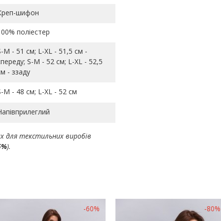
Креп-шифон
100% поліестер
S-M - 51 см; L-ХL - 51,5 см -
спереду; S-M - 52 см; L-ХL - 52,5
см - ззаду
S-M - 48 см; L-ХL - 52 см
Напівприлеглий
ах для текстильних виробів
5%
).
-60%
-80%