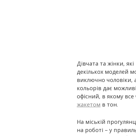
Дівчата та жінки, як
декількох моделей мо
виключно чоловіки, а
кольорів дає можливі
офісний, в якому все
жакетом
в тон.
На міській прогулянці
на роботі – у прави