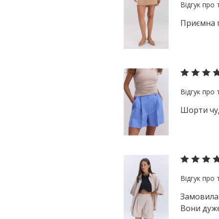
S-M
блакитний
XL
Приємна п
жовтий
XS
зелений
коричневий
червоний
малиновий
м'ята
Шорти чуд
персиковий
рожевий
салатовий
сірий
синій
бузковий
Замовила 
фіолетовий
Вони дуже
чорний