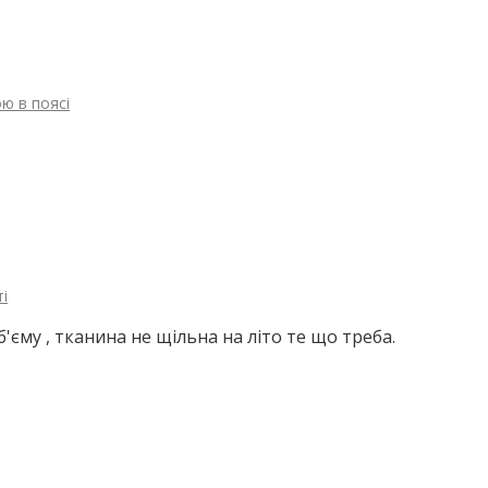
ю в поясі
і
'єму , тканина не щільна на літо те що треба.