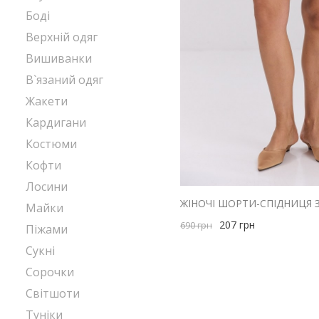
Боді
Верхній одяг
Вишиванки
В`язаний одяг
Жакети
Кардигани
Костюми
Кофти
Лосини
ЖІНОЧІ ШОРТИ-СПІДНИЦЯ 
Майки
207
грн
690
грн
Піжами
Сукні
Сорочки
Світшоти
Туніки