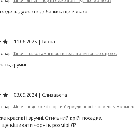
Жіночі льняні шорти бежеві зі шнурівкою з боків
модель,дуже сподобались ще й льон
11.06.2025
|
Ілона
Жіночі трикотажні шорти зелені з імітацією стрілок
ість,зручні
03.09.2024
|
Єлизавета
Жіночі подовжені шорти-бермуди чорні з ременем у компле
е красиві і зручні. Стильний крій, посадка.
 ще вішивати чорні в розмірі Л?