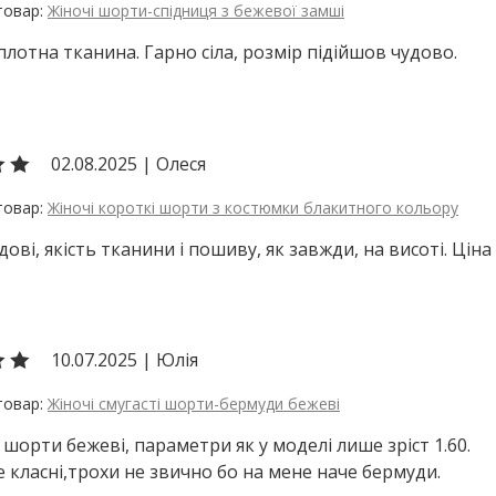
Жіночі шорти-спідниця з бежевої замші
лотна тканина. Гарно сіла, розмір підійшов чудово.
02.08.2025
|
Олеся
Жіночі короткі шорти з костюмки блакитного кольору
ові, якість тканини і пошиву, як завжди, на висоті. Ці
10.07.2025
|
Юлія
Жіночі смугасті шорти-бермуди бежеві
шорти бежеві, параметри як у моделі лише зріст 1.60.
 класні,трохи не звично бо на мене наче бермуди.