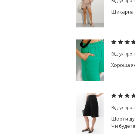
Шикарна 
Хороша як
Шорти дуж
Чи будете