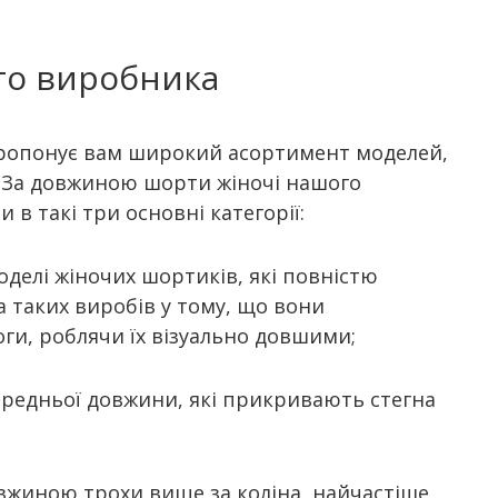
го виробника
 пропонує вам широкий асортимент моделей,
 За довжиною шорти жіночі нашого
в такі три основні категорії:
делі жіночих шортиків, які повністю
а таких виробів у тому, що вони
ги, роблячи їх візуально довшими;
ередньої довжини, які прикривають стегна
вжиною трохи вище за коліна, найчастіше