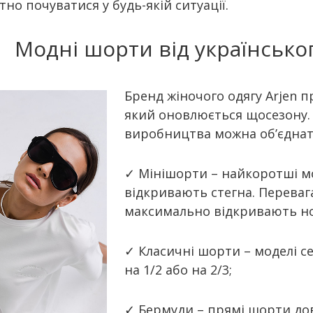
но почуватися у будь-якій ситуації.
Модні шорти від українсько
Бренд жіночого одягу Arjen
який оновлюється щосезону.
виробництва можна об’єднати 
✓ Мінішорти – найкоротші мо
відкривають стегна. Переваг
максимально відкривають но
✓ Класичні шорти – моделі с
на 1/2 або на 2/3;
✓ Бермуди – прямі шорти до