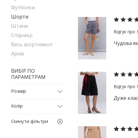
Футболки
Шорти
Штани
Спідниці
Чудова як
Весь асортимент
Архів
ВИБІР ПО
ПАРАМЕТРАМ
Розмір
Дуже клас
L
Колір
L-XL
бежевий
M
Скинути фільтри
білий
S
бордовий