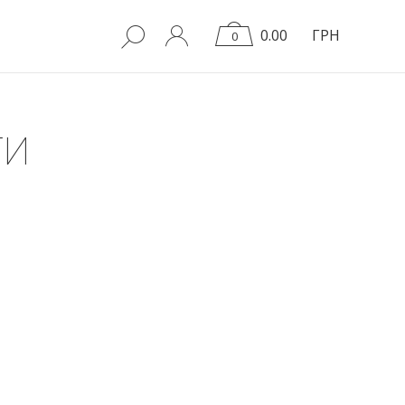
0.00
ГРН
0
ТИ