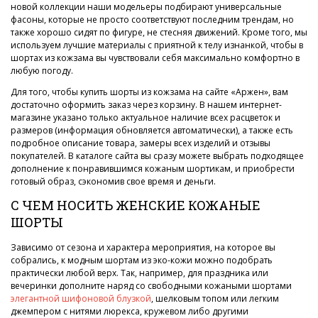
новой коллекции наши модельеры подбирают универсальные
фасоны, которые не просто соответствуют последним трендам, но
также хорошо сидят по фигуре, не стесняя движений. Кроме того, мы
используем лучшие материалы с приятной к телу изнанкой, чтобы в
шортах из кожзама вы чувствовали себя максимально комфортно в
любую погоду.
Для того, чтобы купить шорты из кожзама на сайте «Аржен», вам
достаточно оформить заказ через корзину. В нашем интернет-
магазине указано только актуальное наличие всех расцветок и
размеров (информация обновляется автоматически), а также есть
подробное описание товара, замеры всех изделий и отзывы
покупателей. В каталоге сайта вы сразу можете выбрать подходящее
дополнение к понравившимся кожаным шортикам, и приобрести
готовый образ, сэкономив свое время и деньги.
С ЧЕМ НОСИТЬ ЖЕНСКИЕ КОЖАНЫЕ
ШОРТЫ
Зависимо от сезона и характера мероприятия, на которое вы
собрались, к модным шортам из эко-кожи можно подобрать
практически любой верх. Так, например, для праздника или
вечеринки дополните наряд со свободными кожаными шортами
элегантной шифоновой блузкой
, шелковым топом или легким
джемпером с нитями люрекса, кружевом либо другими