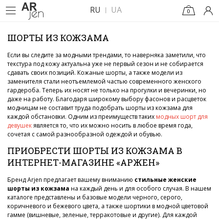
RU
UA
0
ШОРТЫ ИЗ КОЖЗАМА
Если вы следите за модными трендами, то наверняка заметили, что
текстура под кожу актуальна уже не первый сезон и не собирается
сдавать своих позиций. Кожаные шорты, а также модели из
заменителя стали неотъемлемой частью современного женского
гардероба. Теперь их носят не только на прогулки и вечеринки, но
даже на работу. Благодаря широкому выбору фасонов и расцветок
модницам не составит труда подобрать шорты из кожзама для
каждой обстановки. Одним из преимуществ таких
модных шорт для
девушек
является то, что их можно носить в любое время года,
сочетая с самой разнообразной одеждой и обувью.
ПРИОБРЕСТИ ШОРТЫ ИЗ КОЖЗАМА В
ИНТЕРНЕТ-МАГАЗИНЕ «АРЖЕН»
Бренд Arjen предлагает вашему вниманию
стильные женские
шорты из кожзама
на каждый день и для особого случая. В нашем
каталоге представлены и базовые модели черного, серого,
коричневого и бежевого цвета, а также шортики в модной цветовой
гамме (вишневые, зеленые, терракотовые и другие). Для каждой