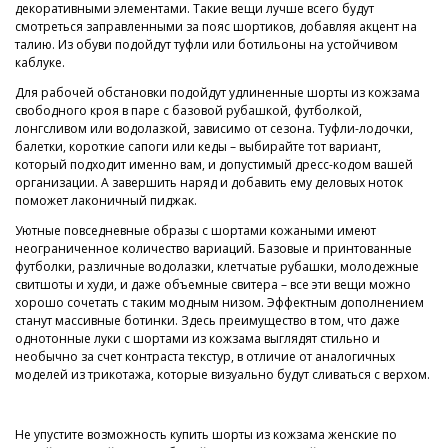
декоративными элементами. Такие вещи лучше всего будут
смотреться заправленными за пояс шортиков, добавляя акцент на
талию. Из обуви подойдут туфли или ботильоны на устойчивом
каблуке.
Для рабочей обстановки подойдут удлиненные шорты из кожзама
свободного кроя в паре с базовой рубашкой, футболкой,
лонгсливом или водолазкой, зависимо от сезона. Туфли-лодочки,
балетки, короткие сапоги или кеды – выбирайте тот вариант,
который подходит именно вам, и допустимый дресс-кодом вашей
организации. А завершить наряд и добавить ему деловых ноток
поможет лаконичный пиджак.
Уютные повседневные образы с шортами кожаными имеют
неограниченное количество вариаций. Базовые и принтованные
футболки, различные водолазки, клетчатые рубашки, молодежные
свитшоты и худи, и даже объемные свитера – все эти вещи можно
хорошо сочетать с таким модным низом. Эффектным дополнением
станут массивные ботинки. Здесь преимущество в том, что даже
однотонные луки с шортами из кожзама выглядят стильно и
необычно за счет контраста текстур, в отличие от аналогичных
моделей из трикотажа, которые визуально будут сливаться с верхом.
Не упустите возможность купить шорты из кожзама женские по