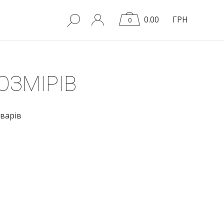
0.00
ГРН
0
ОЗМІРІВ
варів