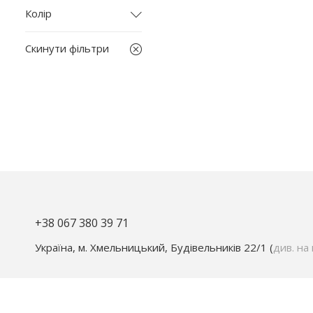
L
Колір
M
бежевий
S
Скинути фільтри
блакитний
XL
жовтий
зелений
коричневий
помаранчевий
синій
чорний
+38 067 380 39 71
Україна, м. Хмельницький, Будівельників 22/1 (
див. на 