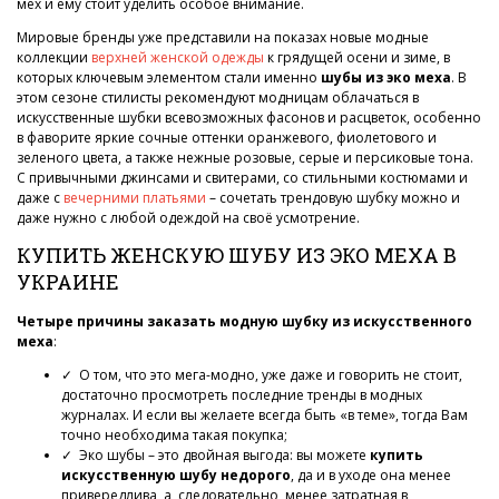
мех и ему стоит уделить особое внимание.
Мировые бренды уже представили на показах новые модные
коллекции
верхней женской одежды
к грядущей осени и зиме, в
которых ключевым элементом стали именно
шубы из эко меха
. В
этом сезоне стилисты рекомендуют модницам облачаться в
искусственные шубки всевозможных фасонов и расцветок, особенно
в фаворите яркие сочные оттенки оранжевого, фиолетового и
зеленого цвета, а также нежные розовые, серые и персиковые тона.
С привычными джинсами и свитерами, со стильными костюмами и
даже с
вечерними платьями
– сочетать трендовую шубку можно и
даже нужно с любой одеждой на своё усмотрение.
КУПИТЬ ЖЕНСКУЮ ШУБУ ИЗ ЭКО МЕХА В
УКРАИНЕ
Четыре причины заказать модную шубку из искусственного
меха
:
✓ О том, что это мега-модно, уже даже и говорить не стоит,
достаточно просмотреть последние тренды в модных
журналах. И если вы желаете всегда быть «в теме», тогда Вам
точно необходима такая покупка;
✓ Эко шубы – это двойная выгода: вы можете
купить
искусственную шубу недорого
, да и в уходе она менее
привередлива, а, следовательно, менее затратная в