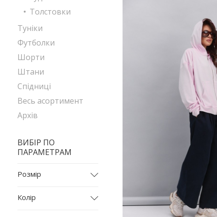
Толстовки
Туніки
Футболки
Шорти
Штани
Спідниці
Весь асортимент
Архів
ВИБІР ПО
ПАРАМЕТРАМ
Розмір
L
Колір
L-XL
бежевий