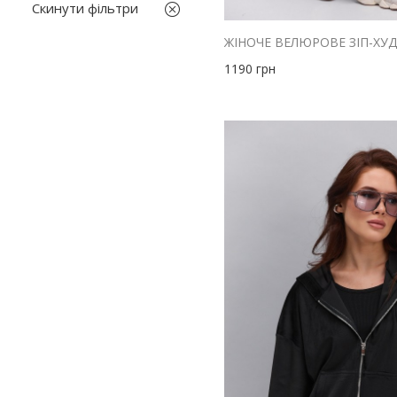
M
Скинути фільтри
білий
S
бірюзовий
S-M
1190
грн
бордовий
size1
блакитний
жовтий
зелений
коричневий
червоний
малиновий
м'ята
оливковий
помаранчевий
персиковий
рожевий
салатовий