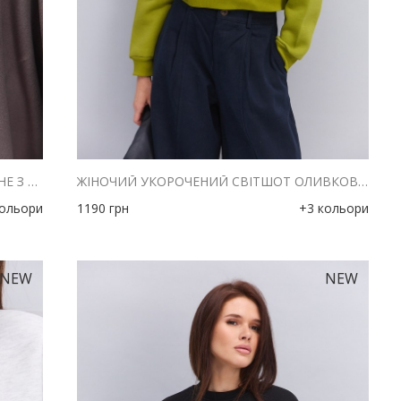
ЖІНОЧЕ ВЕЛЮРОВЕ ЗІП-ХУДІ ШОКОЛАДНЕ З ВИШИВКОЮ THE PICKLEBALL CLUB
ЖІНОЧИЙ УКОРОЧЕНИЙ СВІТШОТ ОЛИВКОВИЙ З ІМІТАЦІЄЮ КОРСЕТА
кольори
1190
грн
+3 кольори
NEW
NEW