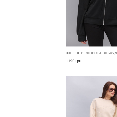
сірий
синій
бузковий
фіолетовий
чорний
1190
грн