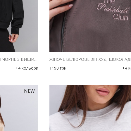
ЖІНОЧЕ ВЕЛЮРОВЕ ЗІП-ХУДІ ЧОРНЕ З ВИШИВКОЮ THE PICKLEBALL CLUB
+4 кольори
1190
грн
+4 
NEW