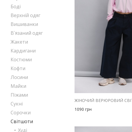
Боді
Верхній одяг
Вишиванки
В`язаний одяг
Жакети
Кардигани
Костюми
Кофти
Лосини
Майки
Піжами
Сукні
1090
грн
Сорочки
Світшоти
Худі