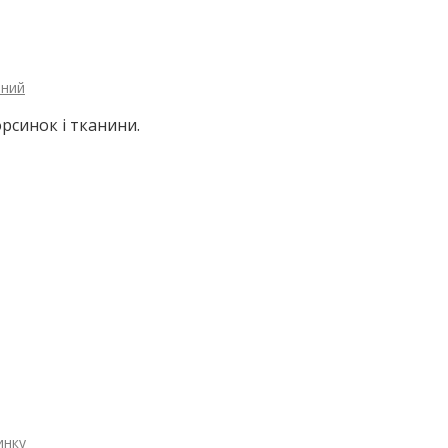
рний
рсинок і тканини.
инку