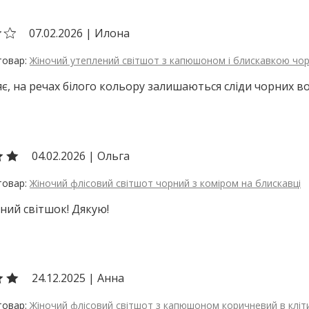
07.02.2026
|
Илона
Жіночий утеплений світшот з капюшоном і блискавкою чо
є, на речах білого кольору залишаються сліди чорних во
04.02.2026
|
Ольга
Жіночий флісовий світшот чорний з коміром на блискавці
ний світшок! Дякую!
24.12.2025
|
Анна
Жіночий флісовий світшот з капюшоном коричневий в кліт