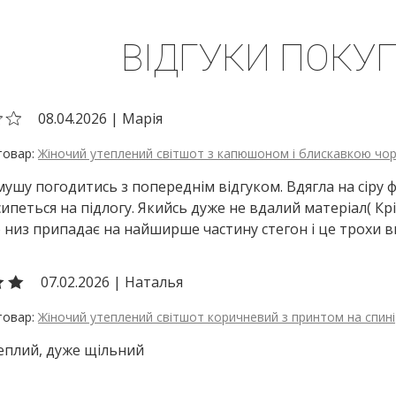
ВІДГУКИ ПОКУП
08.04.2026
|
Марія
Жіночий утеплений світшот з капюшоном і блискавкою чо
мушу погодитись з попереднім відгуком. Вдягла на сіру ф
ипеться на підлогу. Якийсь дуже не вдалий матеріал( Крій
 низ припадає на найширше частину стегон і це трохи 
07.02.2026
|
Наталья
Жіночий утеплений світшот коричневий з принтом на спині
еплий, дуже щільний