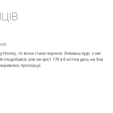
ЦІВ
рний
утболку, то вона стала чорною. Знімаєш худі- з неї
 сподобався, але на зріст 170 я б хотіла десь на 3см
викривлює пропорції.