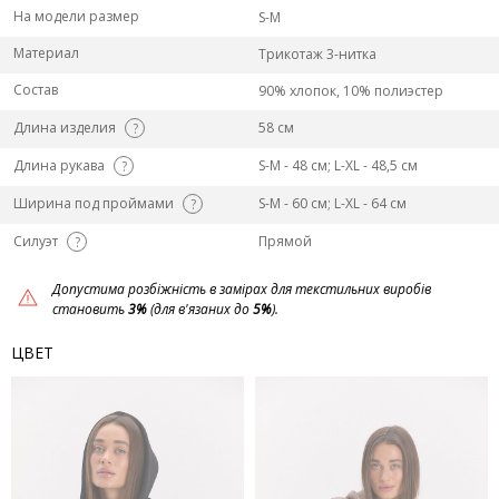
На модели размер
S-M
Материал
Трикотаж 3-нитка
Состав
90% хлопок, 10% полиэстер
Длина изделия
58 см
?
Длина рукава
S-M - 48 см; L-ХL - 48,5 см
?
Ширина под проймами
S-M - 60 см; L-ХL - 64 см
?
Силуэт
Прямой
?
Допустима розбіжність в замірах для текстильних виробів
становить
3%
(для в'язаних до
5%
).
ЦВЕТ