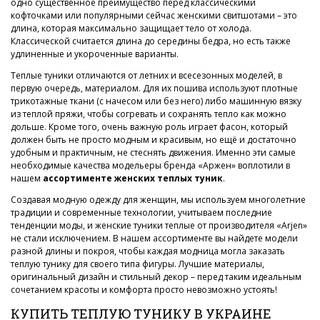
одно существенное преимущество перед классическими
кофточками или популярными сейчас женскими свитшотами – это
длина, которая максимально защищает тело от холода.
Классической считается длина до середины бедра, но есть также
удлиненные и укороченные варианты.
Теплые туники отличаются от летних и всесезонных моделей, в
первую очередь, материалом. Для их пошива используют плотные
трикотажные ткани (с начесом или без него) либо машинную вязку
из теплой пряжи, чтобы согревать и сохранять тепло как можно
дольше. Кроме того, очень важную роль играет фасон, который
должен быть не просто модным и красивым, но ещё и достаточно
удобным и практичным, не стеснять движения. Именно эти самые
необходимые качества модельеры бренда «Аржен» воплотили в
нашем
ассортименте женских теплых туник
.
Создавая модную одежду для женщин, мы используем многолетние
традиции и современные технологии, учитываем последние
тенденции моды, и женские туники теплые от производителя «Arjen»
не стали исключением. В нашем ассортименте вы найдете модели
разной длины и покроя, чтобы каждая модница могла заказать
теплую тунику для своего типа фигуры. Лучшие материалы,
оригинальный дизайн и стильный декор – перед таким идеальным
сочетанием красоты и комфорта просто невозможно устоять!
КУПИТЬ ТЕПЛУЮ ТУНИКУ В УКРАИНЕ