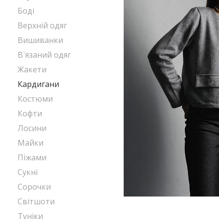
Боді
Верхній одяг
Вишиванки
В`язаний одяг
Жакети
Кардигани
Костюми
Кофти
Лосини
Майки
Піжами
Сукні
Сорочки
Світшоти
Туніки