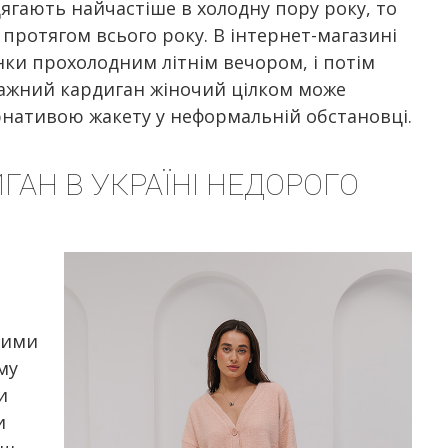
ягають найчастіше в холодну пору року, то
протягом всього року. В інтернет-магазині
янки прохолодним літнім вечором, і потім
тажний кардиган жіночий цілком може
рнативою жакету у неформальній обстановці.
АН В УКРАЇНІ НЕДОРОГО
и
ними
му
и
и