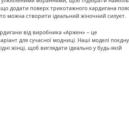
ми улюбленими вбраннями, щоб підібрати найбіл
якщо додати поверх трикотажного кардигана поя
 то можна створити ідеальний жіночний силует.
ардигани від виробника «Аржен» – це
ріант для сучасної модниці. Наші моделі поєдн
бхідні жінці, щоб виглядати ідеально у будь-якій