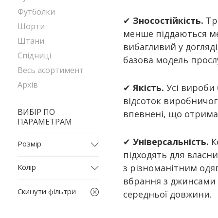
Футболки
✔
Зносостійкість.
Тр
Шорти
менше піддаються ме
Штани
вибагливий у догляді
Спідниці
базова модель просл
Весь асортимент
Архів
✔
Якість.
Усі вироби 
відсоток виробничог
ВИБІР ПО
впевнені, що отрима
ПАРАМЕТРАМ
✔
Універсальність.
К
Розмір
підходять для власни
44-46
Колір
з різноманітним одя
L
вбрання з джинсами 
бежевий
L-XL
Скинути фільтри
середньої довжини.
білий
M
бордовий