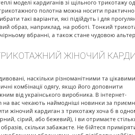
еплі моделі кардиганів зі щільного трикотажу од
 трикотажного полотна можна носити практично 
брати такі варіанти, які підійдуть і для прогул
ий образ, наприклад, на роботі. Тонкий трико
ечірньому вбранні, а також стане чудовою альте
РИКОТАЖНИЙ ЖІНОЧИЙ КАРДИГ
дивовані, наскільки різноманітними та цікавим
ичні комбінації одягу, якщо його доповнити
ним від українського виробника. В інтернет-
en на вас чекають наймодніші новинки за приєм
ити жіночий кардиган з трикотажу хоча б в одно
рний, сірий, або бежевий), і ви отримаєте стільк
образів, скільки забажаєте. Не бійтеся примірят