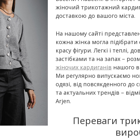
жіночий трикотажний кардиг
доставкою до вашого міста.
На нашому сайті представлені
кожна жінка могла підібрати 
красу фігури. Легкі і теплі, до
застібками та на запах – роз
жіночих кардиганів
нашого в
Ми регулярно випускаємо нові
одязі, від повсякденного до 
та актуальних трендів – від
Arjen.
Переваги трик
виро