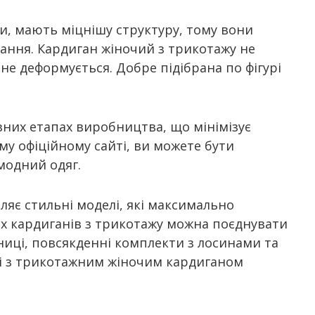
ки, мають міцнішу структуру, тому вони
ання. Кардиган жіночий з трикотажу не
 не деформується. Добре підібрана по фігурі
зних етапах виробництва, що мінімізує
у офіційному сайті, ви можете бути
модний одяг.
яє стильні моделі, які максимально
их кардиганів з трикотажу можна поєднувати
дниці, повсякденні комплекти з лосинами та
мі з трикотажним жіночим кардиганом