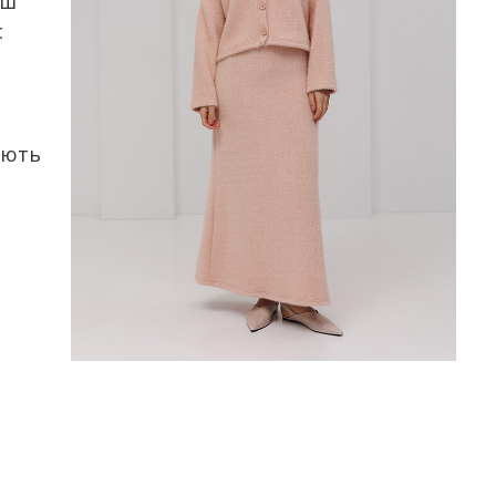
ьш
с
ують