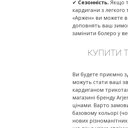
S
✔
Сезонність.
Якщо т
блакитний
S-M
кардигани з легкого
коричневий
«Аржен» ви можете ви
size1
м'ята
доповнять ваш зимов
персиковий
замінити болеро у в
рожевий
сірий
КУПИТИ Т
синій
чорний
Ви будете приємно з
можуть стати ваші зв
кардиганом трикотаж
магазині бренду Arj
цінами. Варто замов
базовому кольорі (чо
нових різноманітних 