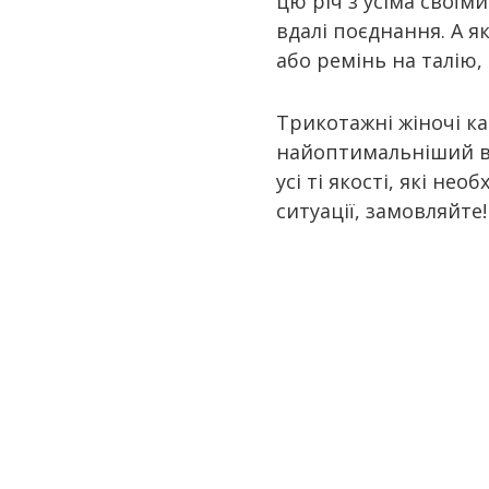
цю річ з усіма свої
вдалі поєднання. А 
або ремінь на талію,
Трикотажні жіночі к
найоптимальніший ва
усі ті якості, які нео
ситуації, замовляйте!