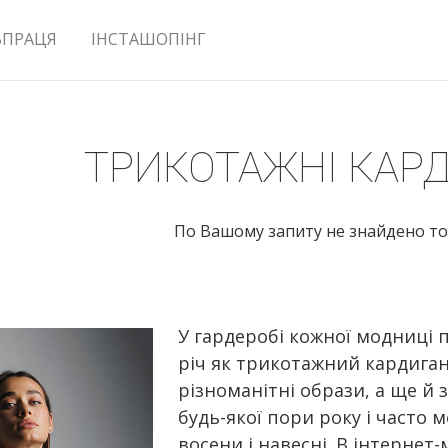
ВПРАЦЯ
ІНСТАШОПІНГ
ТРИКОТАЖНІ КАР
По Вашому запиту не знайдено то
У гардеробі кожної модниці 
річ як трикотажний кардиган
різноманітні образи, а ще й 
будь-якої пори року і часто 
восени і навесні. В інтерне