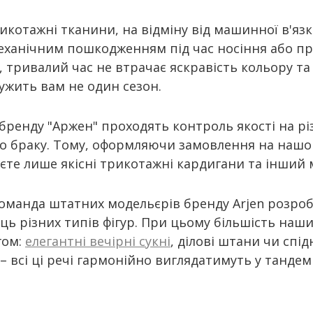
икотажні тканини, на відміну від машинної в'яз
ханічним пошкодженням під час носіння або пр
, тривалий час не втрачає яскравість кольору та
ужить вам не один сезон.
бренду "Аржен" проходять контроль якості на рі
о браку. Тому, оформляючи замовлення на нашом
єте лише якісні трикотажні кардигани та інший 
оманда штатних модельєрів бренду Arjen розробл
ць різних типів фігур. При цьому більшість наш
гом:
елегантні вечірні сукні
, ділові штани чи спі
– всі ці речі гармонійно виглядатимуть у танде