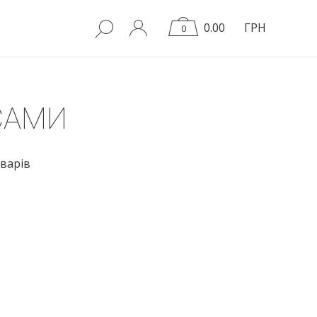
0.00
ГРН
0
САМИ
варів