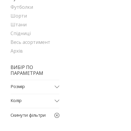
Футболки
Шорти
Штани
Спідниці
Весь асортимент
Архів
ВИБІР ПО
ПАРАМЕТРАМ
Розмір
L
Колір
M
бежевий
S
Скинути фільтри
білий
size1
жовтий