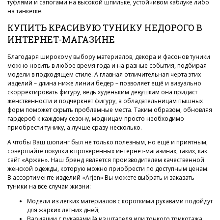
туфлями и сапогами на высокой шпильке, устойчивом каблуке либо
на танкетке.
КУПИТЬ КРАСИВУЮ ТУНИКУ НЕДОРОГО В
ИНТЕРНЕТ-МАГАЗИНЕ
Благодаря широкому выбору материалов, декора и фасонов туники
можно носить в любое время года и на разные события, подбирая
модели в подходящем стиле. А главная отличительная черта этих
изделий – длина ниже линии бедер – позволяет ещё и визуально
скорректировать фигуру, ведь худеньким девушкам она придаст
женственности и подчеркнет фигуру, а обладательницам пышных
форм поможет скрыть проблемные места. Таким образом, обновляя
гардероб к каждому сезону, модницам просто необходимо
приобрести тунику, а лучше сразу несколько.
А чтобы Ваш шопинг был не только полезным, но ещё и приятным,
совершайте покупки в проверенных интернет-магазинах, таких, как
сайт «Аржен». Наш бренд является производителем качественной
женской одежды, которую можно приобрести по доступным ценам.
В ассортименте изделий «Arjen» Вы можете выбрать и заказать
туники на все случаи жизни:
Модели из легких материалов с короткими рукавами подойдут
для жарких летних дней;
Вариации с рукавами ¾ из штапеля или тонкого трикотажа