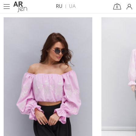
RU
UA
0