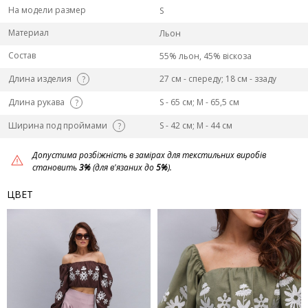
На модели размер
S
Материал
Льон
Состав
55% льон, 45% віскоза
Длина изделия
27 см - спереду; 18 см - ззаду
?
Длина рукава
S - 65 см; M - 65,5 см
?
Ширина под проймами
S - 42 см; M - 44 см
?
Допустима розбіжність в замірах для текстильних виробів
становить
3%
(для в'язаних до
5%
).
ЦВЕТ