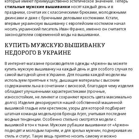
которые имеют преимущественно эстетическое значение. Теперь
стильные мужские вышиванки
носят каждый день и в
праздники, сочетая их с классическими брюками, молодежными
джинсами и даже с брючными деловыми костюмами. Кстати,
впервые украинскую вышиванку с европейским костюмом начал
носить украинский писатель Иван Франко, именно он считается
законодателем современной моды на вышиванки.
КУПИТЬ МУЖСКУЮ ВЫШИВАНКУ
НЕДОРОГО В УКРАИНЕ
В интернет-магазине производителя одежды «Аржен» вы можете
купить мужскую вышиванку на каждый день и для особого случая по
самой выгодной цене в Украине. Для пошива каждой модели мы
используем приятные к телу, дышащие материалы с высоким
содержанием льна в сочетании с вискозой, благодаря чему изделия
обладают улучшенными характеристиками (прочные,
износостойкие, не линяют и сохраняют яркость цвета максимально
долго). Изделия декорируются нашей собственной машинной
вышивкой гладью или крестиком, узоры для которой подбирает
штатная команда модельеров бренда Arjen, учитывая последние
модные тенденции. Особенно стильно смотрятся модели с
вышивкой в тон к ткани. Мужские рубашки вышиванки от «Аржен»
подходят и молодым парням, и для зрелых мужчин, подчеркивая их
стиль и статус. Такую вещь приятно носить самому и можно