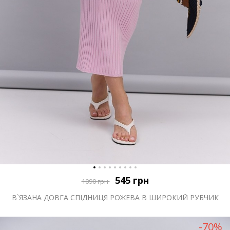
545
грн
1090
грн
В`ЯЗАНА ДОВГА СПІДНИЦЯ РОЖЕВА В ШИРОКИЙ РУБЧИК
-70%