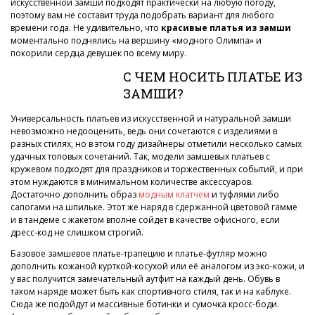
искусственной замши подходят практически на любую погоду,
поэтому вам не составит труда подобрать вариант для любого
времени года. Не удивительно, что
красивые платья из замши
моментально поднялись на вершину «модного Олимпа» и
покорили сердца девушек по всему миру.
С ЧЕМ НОСИТЬ ПЛАТЬЕ ИЗ
ЗАМШИ?
Универсальность платьев из искусственной и натуральной замши
невозможно недооценить, ведь они сочетаются с изделиями в
разных стилях, но в этом году дизайнеры отметили несколько самых
удачных топовых сочетаний. Так, модели замшевых платьев с
кружевом подходят для праздников и торжественных событий, и при
этом нуждаются в минимальном количестве аксессуаров.
Достаточно дополнить образ
модным клатчем
и туфлями либо
сапогами на шпильке. Этот же наряд в сдержанной цветовой гамме
и в тандеме с жакетом вполне сойдет в качестве офисного, если
дресс-код не слишком строгий.
Базовое замшевое платье-трапецию и платье-футляр можно
дополнить кожаной курткой-косухой или её аналогом из эко-кожи, и
у вас получится замечательный аутфит на каждый день. Обувь в
таком наряде может быть как спортивного стиля, так и на каблуке.
Сюда же подойдут и массивные ботинки и сумочка кросс-боди.