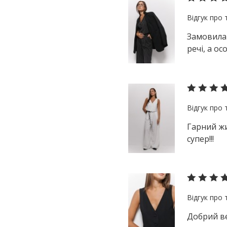
Замовила 
речі, а ос
Гарний жи
супер!!!
Добрий ве