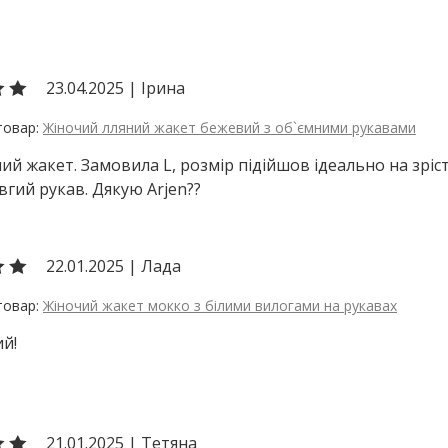
23.04.2025
|
Ірина
Жіночий лляний жакет бежевий з об`ємними рукавами
ий жакет. Замовила L, розмір підійшов ідеально на зріс
вгий рукав. Дякую Arjen??
22.01.2025
|
Лада
Жіночий жакет мокко з білими вилогами на рукавах
й!
21.01.2025
|
Тетяна