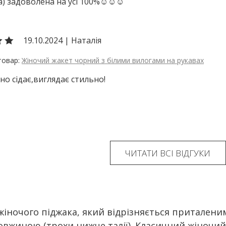
) задоволена на усі 100%☺️☺️☺️
19.10.2024
|
Наталія
Жіночий жакет чорний з білими вилогами на рукавах
но сідає,виглядає стильно!
ЧИТАТИ ВСІ ВІДГУКИ
жіночого піджака, який відрізняється приталени
вжиною (трохи нижче талії). Класичний жіночий 