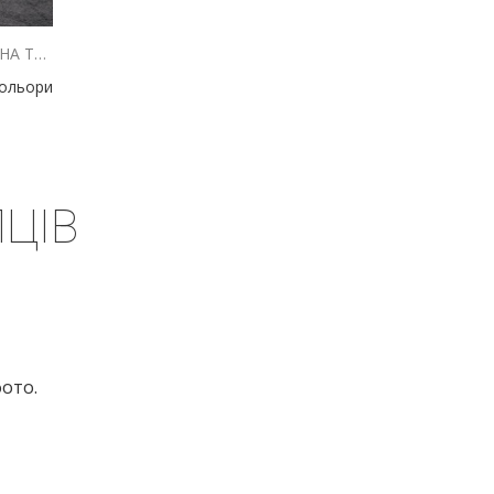
ЖІНОЧИЙ ЖАКЕТ СІРИЙ ІЗ ЗАВ`ЯЗКАМИ НА ТАЛІЇ
кольори
ЦІВ
фото.