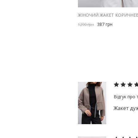
M/158
блакитний
S
зелений
S-M
387
грн
коричневий
1290
грн
S/158
червоний
size1
малиновий
м'ята
помаранчевий
персиковий
рожевий
сірий
синій
Жакет дуж
бузковий
фіолетовий
чорний