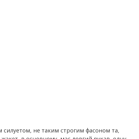
м силуетом, не таким строгим фасоном та,
жакет, в основному, має довгий рукав, одну