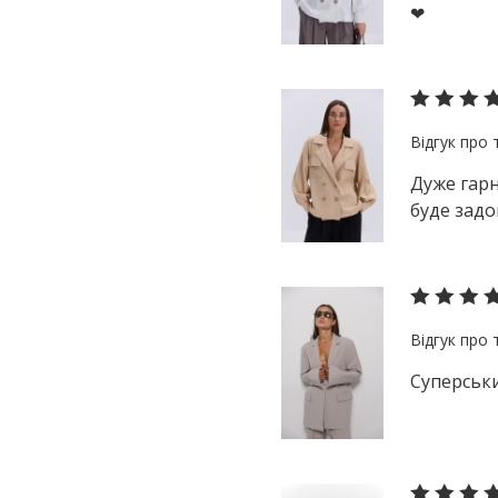
❤
Дуже гарн
буде задо
Суперськи