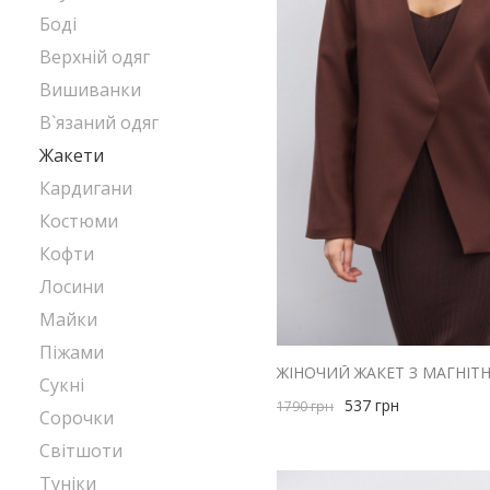
Боді
Верхній одяг
Вишиванки
В`язаний одяг
Жакети
Кардигани
Костюми
Кофти
Лосини
Майки
Піжами
Сукні
537
грн
1790
грн
Сорочки
Світшоти
Туніки