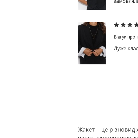
замовляла
Дуже клас
Жакет – це різновид 
часто, укороченою до