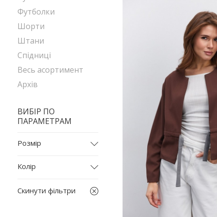
Футболки
Шорти
Штани
Спідниці
Весь асортимент
Архів
ВИБІР ПО
ПАРАМЕТРАМ
Розмір
L
Колір
L-XL
бежевий
L/158
Скинути фільтри
білий
M
бордовий