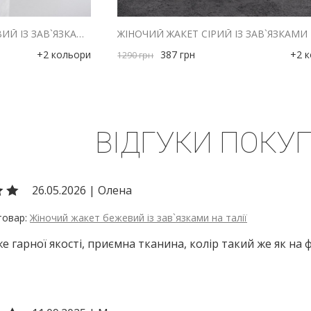
ЖІНОЧИЙ ЖАКЕТ КОРИЧНЕВИЙ ІЗ ЗАВ`ЯЗКАМИ НА ТАЛІЇ
+2 кольори
387
грн
+2 
1290
грн
ВІДГУКИ ПОКУП
26.05.2026
|
Олена
Жіночий жакет бежевий із зав`язками на талії
е гарної якості, приємна тканина, колір такий же як на 