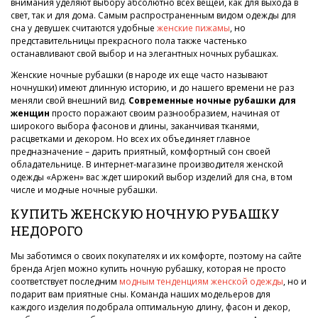
внимания уделяют выбору абсолютно всех вещей, как для выхода в
свет, так и для дома. Самым распространенным видом одежды для
сна у девушек считаются удобные
женские пижамы
, но
представительницы прекрасного пола также частенько
останавливают свой выбор и на элегантных ночных рубашках.
Женские ночные рубашки (в народе их еще часто называют
ночнушки) имеют длинную историю, и до нашего времени не раз
меняли свой внешний вид.
Современные ночные рубашки для
женщин
просто поражают своим разнообразием, начиная от
широкого выбора фасонов и длины, заканчивая тканями,
расцветками и декором. Но всех их объединяет главное
предназначение – дарить приятный, комфортный сон своей
обладательнице. В интернет-магазине производителя женской
одежды «Аржен» вас ждет широкий выбор изделий для сна, в том
числе и модные ночные рубашки.
КУПИТЬ ЖЕНСКУЮ НОЧНУЮ РУБАШКУ
НЕДОРОГО
Мы заботимся о своих покупателях и их комфорте, поэтому на сайте
бренда Arjen можно купить ночную рубашку, которая не просто
соответствует последним
модным тенденциям женской одежды
, но и
подарит вам приятные сны. Команда наших модельеров для
каждого изделия подобрала оптимальную длину, фасон и декор,