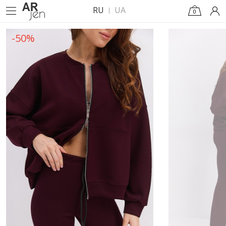
RU
UA
0
-50%