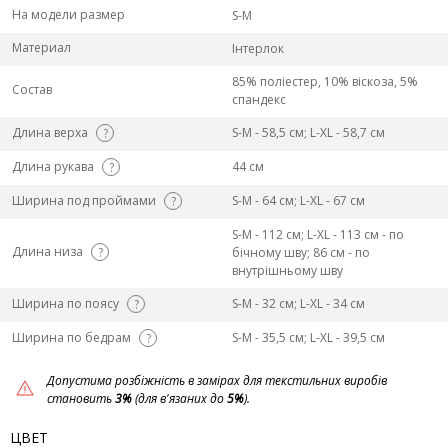
На модели размер
S-M
Материал
Інтерлок
85% поліестер, 10% віскоза, 5%
Состав
спандекс
Длина верха
S-M - 58,5 см; L-ХL - 58,7 см
?
Длина рукава
44 см
?
Ширина под проймами
S-M - 64 см; L-ХL - 67 см
?
S-M - 112 см; L-ХL - 113 см - по
Длина низа
?
бічному шву; 86 см - по
внутрішньому шву
Ширина по поясу
S-M - 32 см; L-ХL - 34 см
?
Ширина по бедрам
S-M - 35,5 см; L-ХL - 39,5 см
?
Допустима розбіжність в замірах для текстильних виробів
становить
3%
(для в'язаних до
5%
).
ЦВЕТ