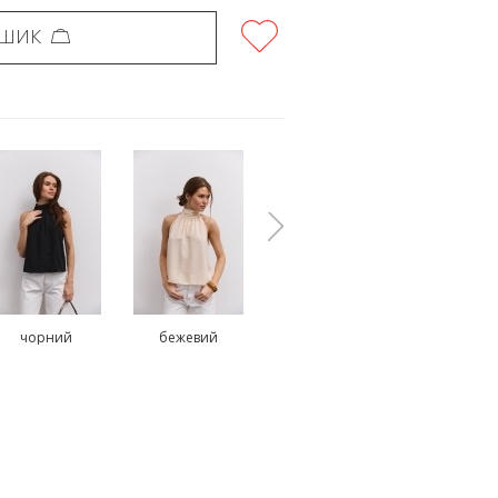
ОШИК
чорний
бежевий
молочний
блакитн