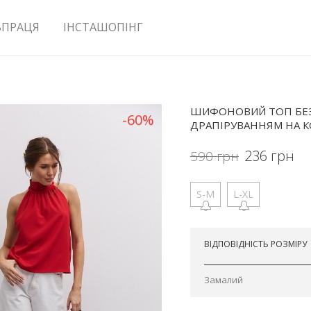
ВПРАЦЯ
ІНСТАШОПІНГ
ШИФОНОВИЙ ТОП БЕЗ 
-60%
ДРАПІРУВАННЯМ НА К
236
грн
590
грн
S-M
L-XL
Відправимо сьогодні
ВІДПОВІДНІСТЬ РОЗМІРУ
Замалий