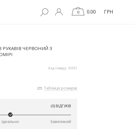
0.00
ГРН
0
РУКАВІВ ЧЕРВОНИЙ З
ОМІРІ
Код товару: 35551
Таблиця розмірів
(0) ВІДГУКІВ
Ідеально
Завеликий