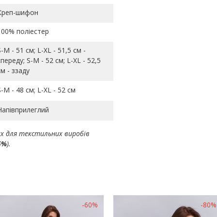
Креп-шифон
100% поліестер
S-M - 51 см; L-ХL - 51,5 см -
спереду; S-M - 52 см; L-ХL - 52,5
см - ззаду
S-M - 48 см; L-ХL - 52 см
Напівприлеглий
ах для текстильних виробів
5%
).
-60%
-80%