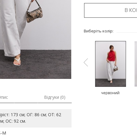
В К
Виберіть колір:
ий
коричневий
коричневий
червоний
Опис
Відгуки (0)
Зріст: 173 см; ОГ: 86 см; ОТ: 62
см; ОС: 92 см.
S-M