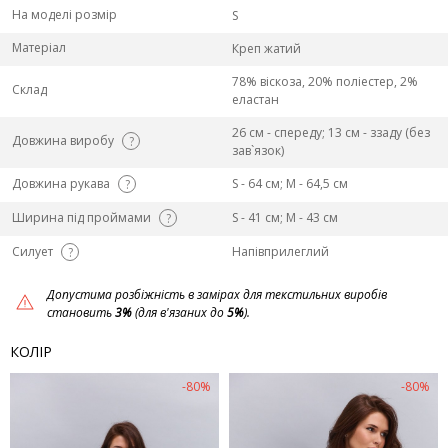
На моделі розмір
S
Матеріал
Креп жатий
78% віскоза, 20% поліестер, 2%
Склад
еластан
26 см - спереду; 13 см - ззаду (без
Довжина виробу
?
зав`язок)
Довжина рукава
S - 64 см; M - 64,5 см
?
Ширина під проймами
S - 41 см; M - 43 см
?
Силует
Напівприлеглий
?
Допустима розбіжність в замірах для текстильних виробів
становить
3%
(для в'язаних до
5%
).
КОЛІР
-80%
-80%