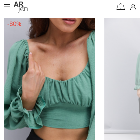
0
-80%