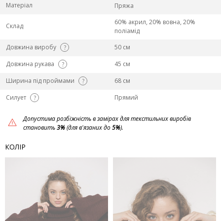
Матеріал
Пряжа
60% акрил, 20% вовна, 20%
Склад
поліамід
Довжина виробу
50 см
?
Довжина рукава
45 см
?
Ширина під проймами
68 см
?
Силует
Прямий
?
Допустима розбіжність в замірах для текстильних виробів
становить
3%
(для в'язаних до
5%
).
КОЛІР