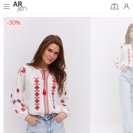
0
-30%