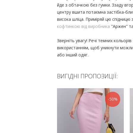
йде з обтачкою без гумки. Ззаду вгор
центру вшита потаємна застібка-бли
висока шліца. Приміряй цю спідницю 
кофтинкою від виробника
"Аржен" та 
Зверніть увагу! Речі темних кольор
використанням, щоб уникнути можли
або інший одяг.
ВИГІДНІ ПРОПОЗИЦІЇ:
-50%