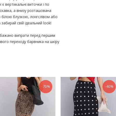
і є вертикальні виточки і по
скавка, а внизу розташована
з білою блузкою, лонгслівом або
забирай свій ідеальний look!
ів бажано випрати перед першим
вого переходу барвника на шкіру
-70%
-40%