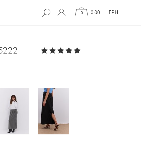
0.00
ГРН
0
5222