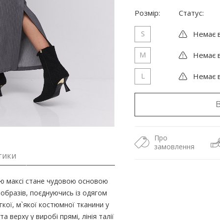
Розмір:
Статус:
S
Немає в
M
Немає в
L
Немає в
Про
замовлення
тики
 максі стане чудовою основою
х образів, поєднуючись із одягом
гкої, м`якої костюмної тканини у
а верху у виробі прямі, лінія талії