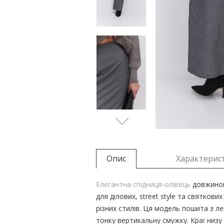
Опис
Характерис
Елегантна спідниця-олівець
довжиною
для ділових, street style та святкови
різних стилів. Ця модель пошита з ле
тонку вертикальну смужку. Краї низу т